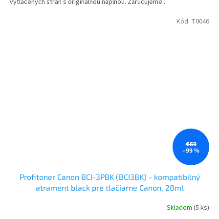
vytlačených strán s originálnou náplňou. Zaručujeme...
Kód:
T0046
€69
–99 %
Profitoner Canon BCI-3PBK (BCI3BK) - kompatibilný
atrament black pre tlačiarne Canon, 28ml
Skladom
(5 ks)