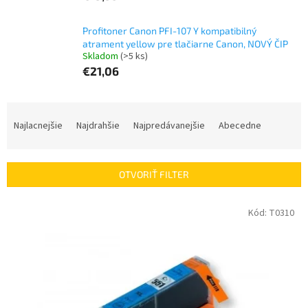
Profitoner Canon PFI-107 Y kompatibilný
atrament yellow pre tlačiarne Canon, NOVÝ ČIP
Skladom
(>5 ks)
€21,06
R
a
Najlacnejšie
Najdrahšie
Najpredávanejšie
Abecedne
d
e
n
OTVORIŤ FILTER
i
e
V
Kód:
T0310
p
ý
r
p
o
i
d
s
u
p
k
r
t