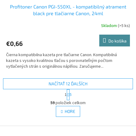
Profitoner Canon PGI-550XL - kompatibilný atrament
black pre tlačiarne Canon, 24ml
Skladom
(>5 ks)
Do košíka
€0,66
Čierna kompatibilna kazeta pre tlačiarne Canon. Kompatibilná
kazeta s vysoko kvalitnou tlačou s porovnateľným počtom
vytlačených strán s originálnou náplňou. Zaručujeme...
NAČÍTAŤ 12 ĎALŠÍCH
S
1
5
t
O
r
59
položiek celkom
v
á
l
HORE
n
á
k
d
o
v
Z
a
a
c
á