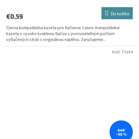
Do košíka
€0,59
Čierna kompatibilna kazeta pre tlačiarne Canon. Kompatibilná
kazeta s vysoko kvalitnou tlačou s porovnateľným počtom
vytlačených strán s originálnou náplňou. Zaručujeme...
Kód:
T0284
€49
–98 %