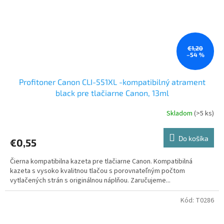
€1,20
–54 %
Profitoner Canon CLI-551XL -kompatibilný atrament
black pre tlačiarne Canon, 13ml
Skladom
(>5 ks)
Do košíka
€0,55
Čierna kompatibilna kazeta pre tlačiarne Canon. Kompatibilná
kazeta s vysoko kvalitnou tlačou s porovnateľným počtom
vytlačených strán s originálnou náplňou. Zaručujeme...
Kód:
T0286