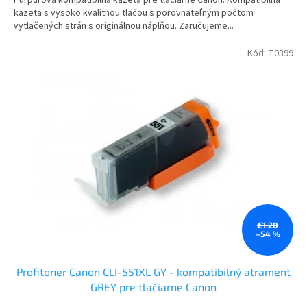
kazeta s vysoko kvalitnou tlačou s porovnateľným počtom
vytlačených strán s originálnou náplňou. Zaručujeme...
Kód:
T0399
€1,20
–54 %
Profitoner Canon CLI-551XL GY - kompatibilný atrament
GREY pre tlačiarne Canon