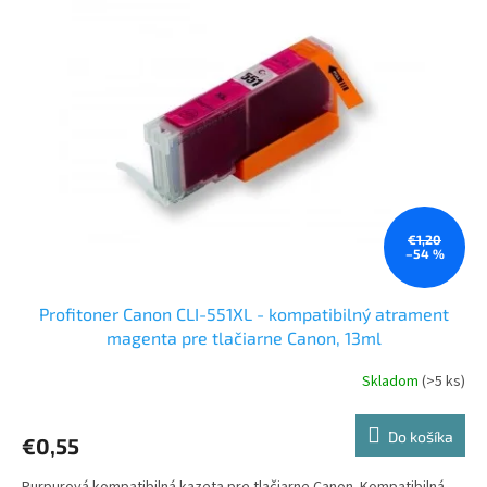
€1,20
–54 %
Profitoner Canon CLI-551XL - kompatibilný atrament
magenta pre tlačiarne Canon, 13ml
Skladom
(>5 ks)
Do košíka
€0,55
Purpurová kompatibilná kazeta pre tlačiarne Canon. Kompatibilná