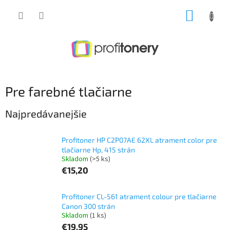
Prejsť
NÁKUP
na
obsah
KOŠÍK
Pre farebné tlačiarne
Najpredávanejšie
Profitoner HP C2P07AE 62XL atrament color pre
tlačiarne Hp, 415 strán
Skladom
(>5 ks)
€15,20
Profitoner CL-561 atrament colour pre tlačiarne
Canon 300 strán
Skladom
(1 ks)
€19,95