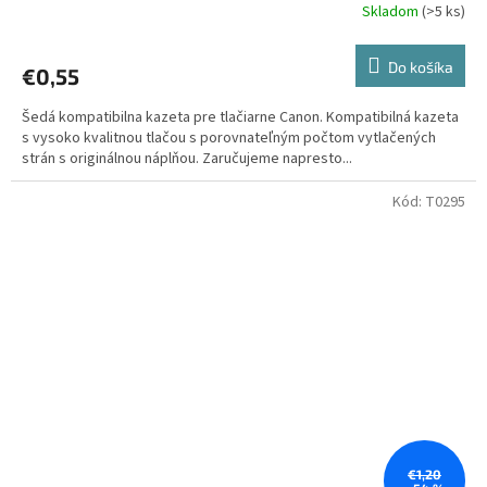
Skladom
(>5 ks)
Do košíka
€0,55
Šedá kompatibilna kazeta pre tlačiarne Canon. Kompatibilná kazeta
s vysoko kvalitnou tlačou s porovnateľným počtom vytlačených
strán s originálnou náplňou. Zaručujeme napresto...
Kód:
T0295
€1,20