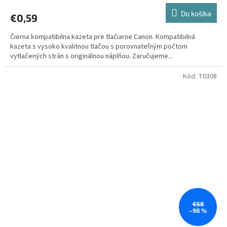
Do košíka
€0,59
Čierna kompatibilna kazeta pre tlačiarne Canon. Kompatibilná
kazeta s vysoko kvalitnou tlačou s porovnateľným počtom
vytlačených strán s originálnou náplňou. Zaručujeme...
Kód:
T0308
€58
–98 %