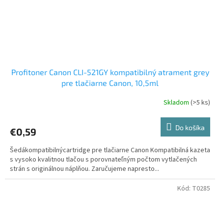
Profitoner Canon CLI-521GY kompatibilný atrament grey
pre tlačiarne Canon, 10,5ml
Skladom
(>5 ks)
Do košíka
€0,59
Šedákompatibilnýcartridge pre tlačiarne Canon Kompatibilná kazeta
s vysoko kvalitnou tlačou s porovnateľným počtom vytlačených
strán s originálnou náplňou. Zaručujeme napresto...
Kód:
T0285