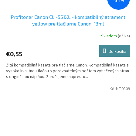
–54 %
Profitoner Canon CLI-551XL - kompatibilný atrament
yellow pre tlačiarne Canon, 13ml
Skladom
(>5 ks)
Do košíka
€0,55
Žltá kompatibilná kazeta pre tlačiarne Canon. Kompatibilná kazeta s
vysoko kvalitnou tlačou s porovnateľným počtom vytlačených strán
s originálnou náplňou. Zaručujeme napresto...
Kód:
T0309