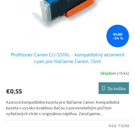
o
o
d
v
u
k
t
o
€1,20
–54 %
v
Profitoner Canon CLI-551XL - kompatibilný atrament
cyan pre tlačiarne Canon, 13ml
Skladom
(>5 ks)
Do košíka
€0,55
Azurová kompatibilna kazeta pre tlačiarne Canon. Kompatibilná
kazeta s vysoko kvalitnou tlačou s porovnateľným počtom
vytlačených strán s originálnou náplňou. Zaručujeme...
Kód:
T0294