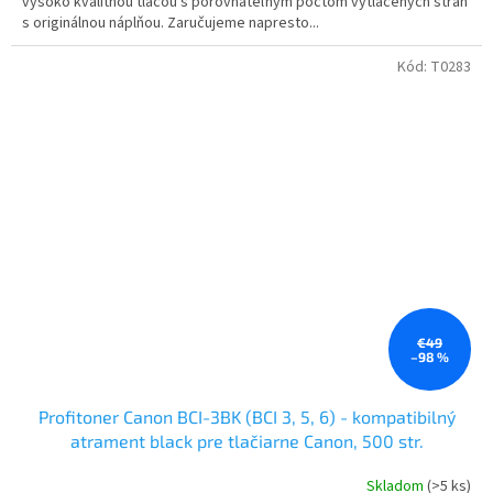
vysoko kvalitnou tlačou s porovnateľným počtom vytlačených strán
s originálnou náplňou. Zaručujeme napresto...
Kód:
T0283
€49
–98 %
Profitoner Canon BCI-3BK (BCI 3, 5, 6) - kompatibilný
atrament black pre tlačiarne Canon, 500 str.
Skladom
(>5 ks)