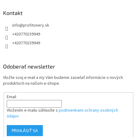
n
i
p
i
e
ä
Kontakt
e
p
t
r
info
@
profitonery.sk
i
v
e
k
+420770159949
y
+420770159949
v
ý
p
i
Odoberať newsletter
s
u
Vložte svoj e-mail a my Vám budeme zasielať informácie o nových
produktoch na našom e-shope.
Email
Vložením e-mailu súhlasíte s
podmienkami ochrany osobných
údajov
PRIHLÁSIŤ SA