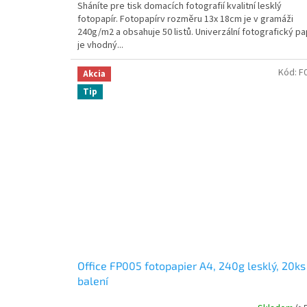
Sháníte pre tisk domacích fotografií kvalitní lesklý
fotopapír. Fotopapírv rozměru 13x 18cm je v gramáži
240g/m2 a obsahuje 50 listů. Univerzální fotografický pa
je vhodný...
Kód:
F
Akcia
Tip
Office FP005 fotopapier A4, 240g lesklý, 20ks
balení