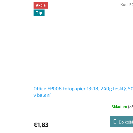
Kód:
F
Akcia
Tip
Office FP008 fotopapier 13x18, 240g lesklý, 5
v balení
Skladom
(>
Do koší
€1,83