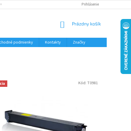
 OSOBNÝCH ÚDAJOV
Prihlásenie
NÁKUPNÝ
Prázdny košík
KOŠÍK
chodné podmienky
Kontakty
Značky
Kód:
T0981
cia