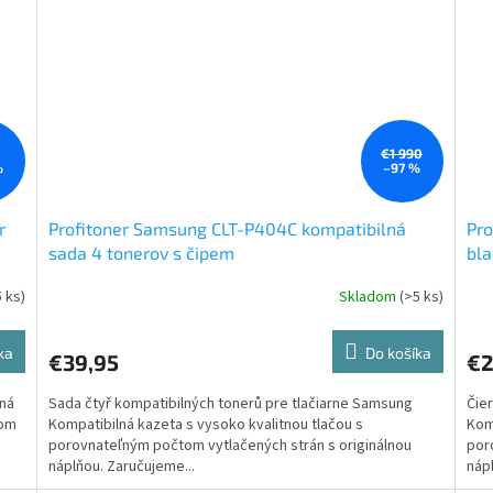
€1 990
%
–97 %
r
Profitoner Samsung CLT-P404C kompatibilná
Pro
sada 4 tonerov s čipem
bla
5 ks)
Skladom
(>5 ks)
ka
Do košíka
€39,95
€2
lná
Sada čtyř kompatibilných tonerů pre tlačiarne Samsung
Čier
tom
Kompatibilná kazeta s vysoko kvalitnou tlačou s
Komp
porovnateľným počtom vytlačených strán s originálnou
por
náplňou. Zaručujeme...
nápl