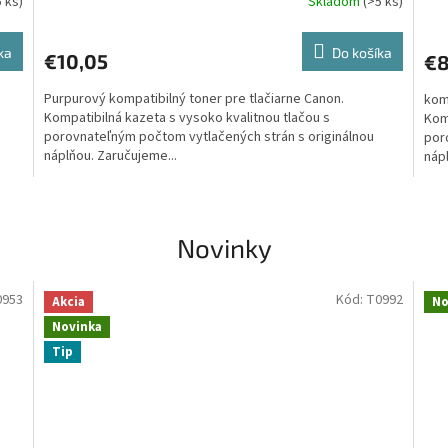
5 ks)
Skladom
(>5 ks)
ka
Do košíka
€10,05
€8
Purpurový kompatibilný toner pre tlačiarne Canon.
kom
Kompatibilná kazeta s vysoko kvalitnou tlačou s
Komp
porovnateľným počtom vytlačených strán s originálnou
por
náplňou. Zaručujeme...
náp
Novinky
0953
Kód:
T0992
Akcia
No
Novinka
Tip