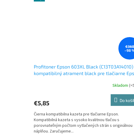
€36
–98 
Profitoner Epson 603XL Black (C13T03A14010)
kompatibilný atrament black pre tlačiarne Ep
Skladom
(>
Do koší
€5,85
Čierna kompatibilna kazeta pre tlačiarne Epson.
Kompatibilná kazeta s vysoko kvalitnou tlačou s
porovnateľným počtom vytlačených strán s originálnou
náplňou. Zaručujeme...