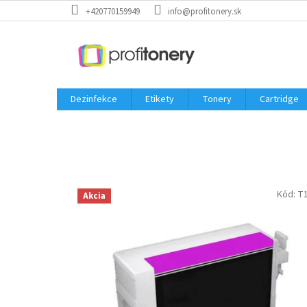
Prejsť
+420770159949
info@profitonery.sk
na
obsah
Dezinfekce
Etikety
Tonery
Cartridge
Kód:
T
Akcia