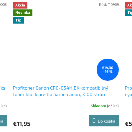
0008
Kód:
T0969
Akcia
Ak
Novinka
Ti
Tip
€14,30
–16 %
0ks
Profitoner Canon CRG-054H BK kompatibilný
Pro
toner black pre tlačiarne canon, 3100 strán
cya
5 ks)
Skladom
(>5 ks)
ka
Do košíka
€11,95
€5