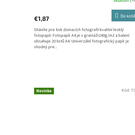
Skladom
(>
Do koší
€1,87
Sháníte pre tisk domacích fotografií kvalitní lesklý
fotopapír. Fotopapír A4 je v gramáži240g/m2 a balení
obsahuje 20 listů A4. Univerzální fotografický papír je
vhodný pre...
Kód:
T
Novinka