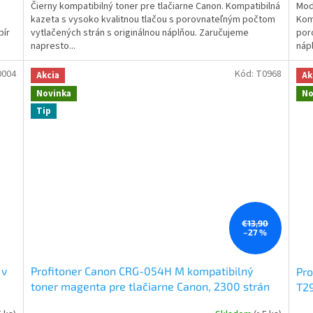
Čierny kompatibilný toner pre tlačiarne Canon. Kompatibilná
Mod
kazeta s vysoko kvalitnou tlačou s porovnateľným počtom
Komp
pír
vytlačených strán s originálnou náplňou. Zaručujeme
por
napresto...
nápl
0004
Kód:
T0968
Akcia
Ak
Novinka
No
Tip
€13,90
–27 %
 v
Profitoner Canon CRG-054H M kompatibilný
Pro
toner magenta pre tlačiarne Canon, 2300 strán
T29