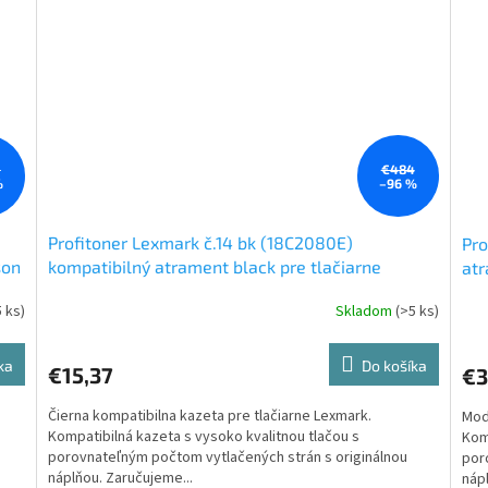
0
€484
%
–96 %
Profitoner Lexmark č.14 bk (18C2080E)
Pro
son
kompatibilný atrament black pre tlačiarne
atr
Lexmark 22 ml
5 ks)
Skladom
(>5 ks)
ka
Do košíka
€15,37
€3
Čierna kompatibilna kazeta pre tlačiarne Lexmark.
Mod
Kompatibilná kazeta s vysoko kvalitnou tlačou s
Komp
porovnateľným počtom vytlačených strán s originálnou
por
náplňou. Zaručujeme...
nápl