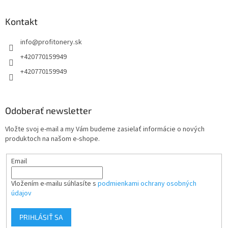
n
i
p
i
e
ä
Kontakt
e
p
t
r
info
@
profitonery.sk
i
v
e
k
+420770159949
y
+420770159949
v
ý
p
i
Odoberať newsletter
s
u
Vložte svoj e-mail a my Vám budeme zasielať informácie o nových
produktoch na našom e-shope.
Email
Vložením e-mailu súhlasíte s
podmienkami ochrany osobných
údajov
PRIHLÁSIŤ SA