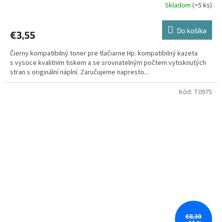
Skladom
(>5 ks)
Do košíka
€3,55
Čierny kompatibilný toner pre tlačiarne Hp. kompatibilný kazeta
s vysoce kvalitním tiskem a se srovnatelným počtem vytisknutých
stran s originální náplní. Zaručujeme napresto...
Kód:
T0975
€8,30