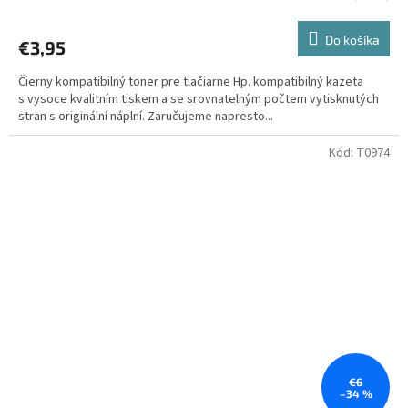
Do košíka
€3,95
Čierny kompatibilný toner pre tlačiarne Hp. kompatibilný kazeta
s vysoce kvalitním tiskem a se srovnatelným počtem vytisknutých
stran s originální náplní. Zaručujeme napresto...
Kód:
T0974
€6
–34 %