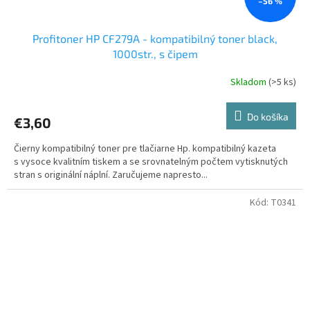
–56 %
Profitoner HP CF279A - kompatibilný toner black,
1000str., s čipem
Skladom
(>5 ks)
Do košíka
€3,60
Čierny kompatibilný toner pre tlačiarne Hp. kompatibilný kazeta
s vysoce kvalitním tiskem a se srovnatelným počtem vytisknutých
stran s originální náplní. Zaručujeme napresto...
Kód:
T0341