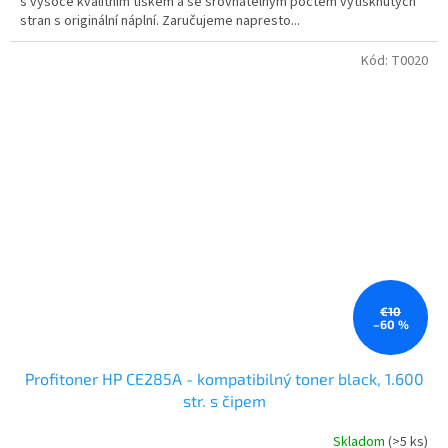
s vysoce kvalitním tiskem a se srovnatelným počtem vytisknutých
stran s originální náplní. Zaručujeme napresto...
Kód:
T0020
€10
–60 %
Profitoner HP CE285A - kompatibilný toner black, 1.600
str. s čipem
Skladom
(>5 ks)