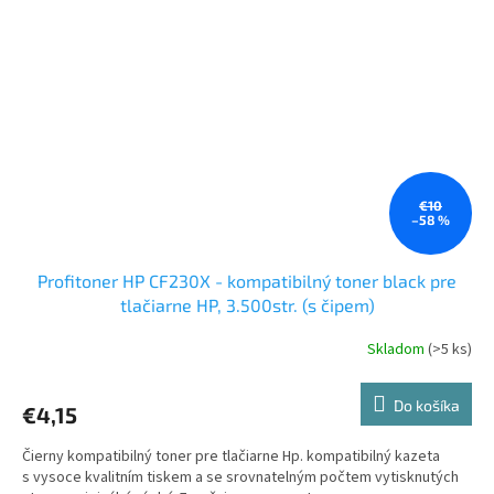
€10
–58 %
Profitoner HP CF230X - kompatibilný toner black pre
tlačiarne HP, 3.500str. (s čipem)
Skladom
(>5 ks)
Do košíka
€4,15
Čierny kompatibilný toner pre tlačiarne Hp. kompatibilný kazeta
s vysoce kvalitním tiskem a se srovnatelným počtem vytisknutých