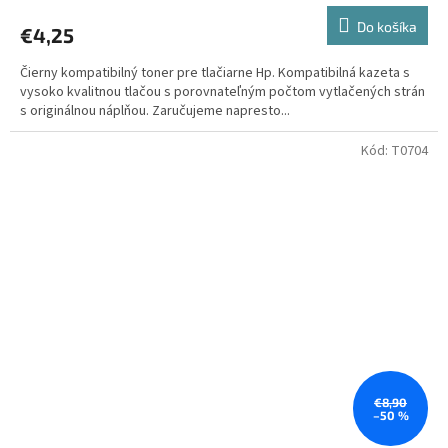
Do košíka
€4,25
Čierny kompatibilný toner pre tlačiarne Hp. Kompatibilná kazeta s
vysoko kvalitnou tlačou s porovnateľným počtom vytlačených strán
s originálnou náplňou. Zaručujeme napresto...
Kód:
T0704
€8,90
–50 %