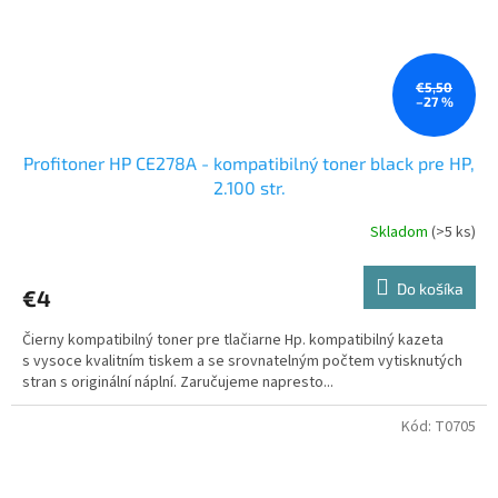
€5,50
–27 %
Profitoner HP CE278A - kompatibilný toner black pre HP,
2.100 str.
Skladom
(>5 ks)
Do košíka
€4
Čierny kompatibilný toner pre tlačiarne Hp. kompatibilný kazeta
s vysoce kvalitním tiskem a se srovnatelným počtem vytisknutých
stran s originální náplní. Zaručujeme napresto...
Kód:
T0705