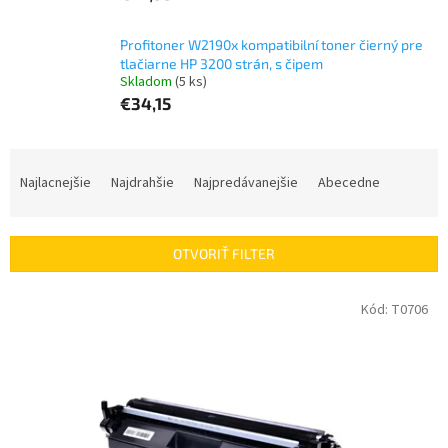
Profitoner W2190x kompatibilní toner čierný pre
tlačiarne HP 3200 strán, s čipem
Skladom
(5 ks)
€34,15
R
a
Najlacnejšie
Najdrahšie
Najpredávanejšie
Abecedne
d
e
n
OTVORIŤ FILTER
i
e
V
Kód:
T0706
p
ý
r
p
o
i
d
s
u
p
k
r
t