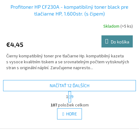
Profitoner HP CF230A - kompatibilný toner black pre
tlačiarne HP, 1.600str. (s čipem)
Skladom
(>5 ks)
Do košíka
€4,45
Čierny kompatibilný toner pre tlačiarne Hp. kompatibilný kazeta
s vysoce kvalitním tiskem a se srovnatelným počtem vytisknutých
stran s originální náplní. Zaručujeme napresto...
NAČÍTAŤ 12 ĎALŠÍCH
S
1
9
t
O
r
107
položiek celkom
v
á
l
HORE
n
á
k
d
o
v
Z
a
a
c
á