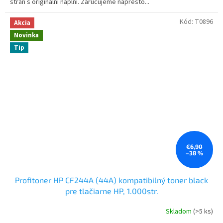
stran s originální náplní. Zaručujeme napresto...
Kód:
T0896
Akcia
Novinka
Tip
€6,90
–38 %
Profitoner HP CF244A (44A) kompatibilný toner black
pre tlačiarne HP, 1.000str.
Skladom
(>5 ks)