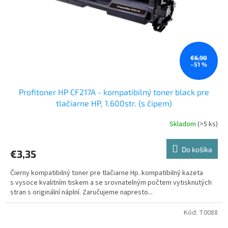
o
o
d
v
u
k
t
o
€6,90
–51 %
v
Profitoner HP CF217A - kompatibilný toner black pre
tlačiarne HP, 1.600str. (s čipem)
Skladom
(>5 ks)
Do košíka
€3,35
Čierny kompatibilný toner pre tlačiarne Hp. kompatibilný kazeta
s vysoce kvalitním tiskem a se srovnatelným počtem vytisknutých
stran s originální náplní. Zaručujeme napresto...
Kód:
T0088