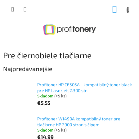
Prejsť
NÁKUP
na
obsah
KOŠÍK
Pre čiernobiele tlačiarne
Najpredávanejšie
Profitoner HP CE505A - kompatibilný toner black
pre HP LaserJet, 2.300 str.
Skladom
(>5 ks)
€5,55
Profitoner W1490A kompatibilný toner pre
tlačiarne HP 2900 stran s čipem
Skladom
(>5 ks)
€14,99