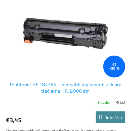
€7
–50 %
Profitoner HP CB436A - kompatibilný toner black pre
tlačiarne HP, 2.000 str.
Skladom
(>5 ks)
Do košíka
€3,45
Čierny kompatibilný toner pre tlačiarne Hp. kompatibilný kazeta