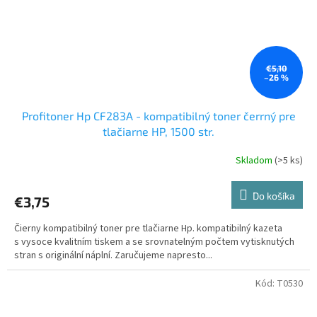
€5,10
–26 %
Profitoner Hp CF283A - kompatibilný toner čerrný pre
tlačiarne HP, 1500 str.
Skladom
(>5 ks)
Do košíka
€3,75
Čierny kompatibilný toner pre tlačiarne Hp. kompatibilný kazeta
s vysoce kvalitním tiskem a se srovnatelným počtem vytisknutých
stran s originální náplní. Zaručujeme napresto...
Kód:
T0530