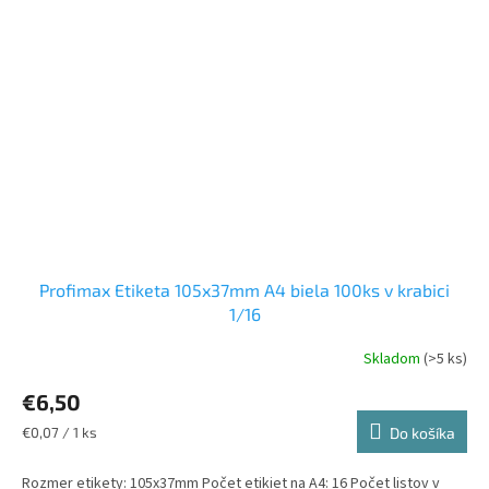
Profimax Etiketa 105x37mm A4 biela 100ks v krabici
1/16
Skladom
(>5 ks)
Priemerné
hodnotenie
€6,50
produktu
je
Jednotková
€0,07 / 1 ks
Do košíka
2,0
cena:
z
Rozmer etikety: 105x37mm Počet etikiet na A4: 16 Počet listov v
5