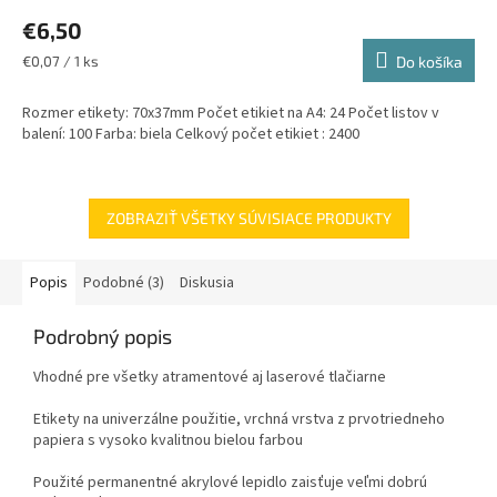
€6,50
Jednotková
€0,07 / 1 ks
Do košíka
cena:
Rozmer etikety: 70x37mm Počet etikiet na A4: 24 Počet listov v
balení: 100 Farba: biela Celkový počet etikiet : 2400
ZOBRAZIŤ VŠETKY SÚVISIACE PRODUKTY
Popis
Podobné (3)
Diskusia
Podrobný popis
Vhodné pre všetky atramentové aj laserové tlačiarne
Etikety na univerzálne použitie, vrchná vrstva z prvotriedneho
papiera s vysoko kvalitnou bielou farbou
Použité permanentné akrylové lepidlo zaisťuje veľmi dobrú