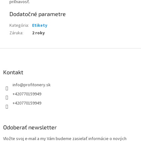
priľnavosť.
Dodatočné parametre
Kategória
:
Etikety
Záruka
:
2 roky
Z
á
p
ä
Kontakt
t
info
@
profitonery.sk
i
e
+420770159949
+420770159949
Odoberať newsletter
Vložte svoj e-mail a my Vám budeme zasielať informácie o nových