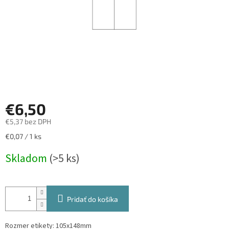
€6,50
€5,37 bez DPH
Jednotková
€0,07 / 1 ks
cena:
Skladom
(>5 ks)
Pridať do košíka
Rozmer etikety: 105x148mm