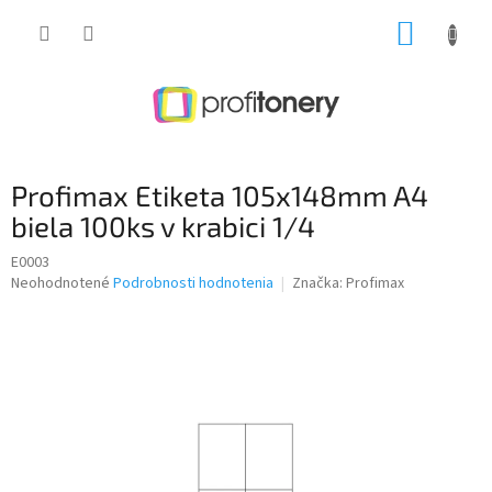
Prejsť
NÁKUP
na
obsah
KOŠÍK
Profimax Etiketa 105x148mm A4
biela 100ks v krabici 1/4
E0003
Priemerné
Neohodnotené
Podrobnosti hodnotenia
Značka:
Profimax
hodnotenie
produktu
je
0,0
z
5
hviezdičiek.