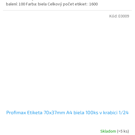
balení: 100 Farba: biela Celkový počet etikiet : 1600
hviezdičiek.
Kód:
E0009
Profimax Etiketa 70x37mm A4 biela 100ks v krabici 1/24
Skladom
(>5 ks)