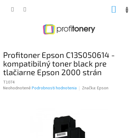
Prejsť
NÁKUP
na
obsah
KOŠÍK
Profitoner Epson C13S050614 -
kompatibilný toner black pre
tlačiarne Epson 2000 strán
T1074
Priemerné
Neohodnotené
Podrobnosti hodnotenia
Značka:
Epson
hodnotenie
produktu
je
0,0
z
5
hviezdičiek.