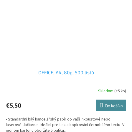
OFFICE, A4, 80g, 500 listů
Skladom
(>5 ks)
€5,50
Do košíka
- Standardní bílý kancelářský papír do vaší inkoustové nebo
laserové tlačiarne- Ideální pre tisk a kopírování černobílého textu- V
jednom kartonu obdržíte 5 balíku...