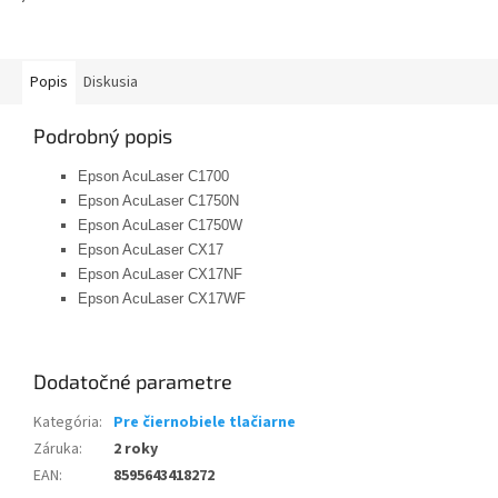
Popis
Diskusia
Podrobný popis
Epson AcuLaser C1700
Epson AcuLaser C1750N
Epson AcuLaser C1750W
Epson AcuLaser CX17
Epson AcuLaser CX17NF
Epson AcuLaser CX17WF
Dodatočné parametre
Kategória
:
Pre čiernobiele tlačiarne
Záruka
:
2 roky
EAN
:
8595643418272