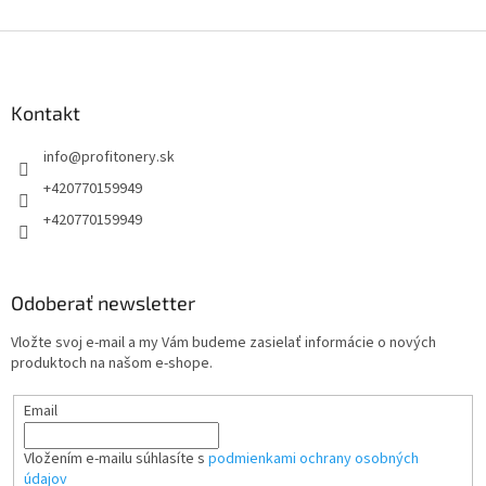
Z
á
p
ä
Kontakt
t
info
@
profitonery.sk
i
e
+420770159949
+420770159949
Odoberať newsletter
Vložte svoj e-mail a my Vám budeme zasielať informácie o nových
produktoch na našom e-shope.
Email
Vložením e-mailu súhlasíte s
podmienkami ochrany osobných
údajov