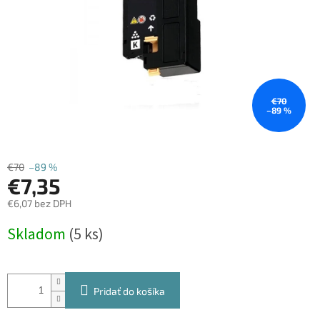
€70
–89 %
€70
–89 %
€7,35
€6,07 bez DPH
Jednotková
Skladom
(5 ks)
cena:
Pridať do košíka