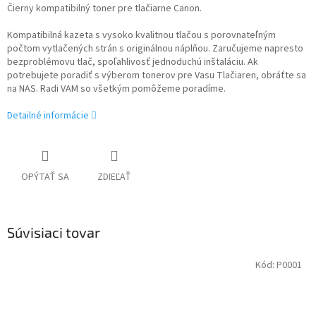
Čierny kompatibilný toner pre tlačiarne Canon.
Kompatibilná kazeta s vysoko kvalitnou tlačou s porovnateľným
počtom vytlačených strán s originálnou náplňou. Zaručujeme napresto
bezproblémovu tlač, spoľahlivosť jednoduchú inštaláciu. Ak
potrebujete poradiť s výberom tonerov pre Vasu Tlačiaren, obráťte sa
na NAS. Radi VAM so všetkým pomôžeme poradíme.
Detailné informácie
OPÝTAŤ SA
ZDIEĽAŤ
Súvisiaci tovar
Kód:
P0001