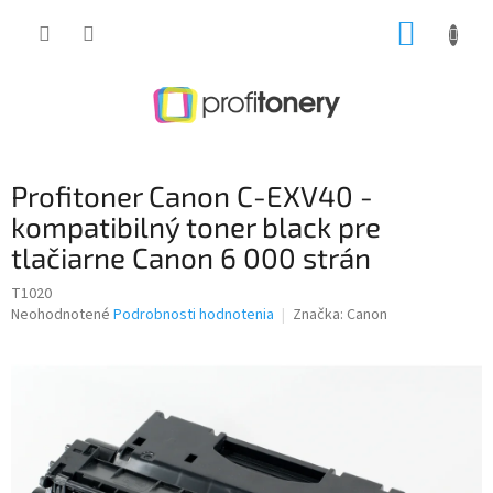
Prejsť
NÁKUP
na
obsah
KOŠÍK
Profitoner Canon C-EXV40 -
kompatibilný toner black pre
tlačiarne Canon 6 000 strán
T1020
Priemerné
Neohodnotené
Podrobnosti hodnotenia
Značka:
Canon
hodnotenie
produktu
je
0,0
z
5
hviezdičiek.