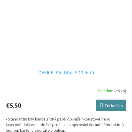
OFFICE, A4, 80g, 500 listů
Skladom
(>5 ks)
€5,50
Do košíka
- Standardní bílý kancelářský papír do vaší inkoustové nebo
laserové tlačiarne- Ideální pre tisk a kopírování černobílého textu- V
jednom kartonu obdržíte 5 balíku...