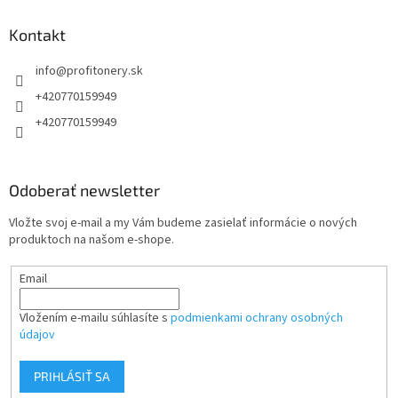
p
ä
Kontakt
t
info
@
profitonery.sk
i
e
+420770159949
+420770159949
Odoberať newsletter
Vložte svoj e-mail a my Vám budeme zasielať informácie o nových
produktoch na našom e-shope.
Email
Vložením e-mailu súhlasíte s
podmienkami ochrany osobných
údajov
PRIHLÁSIŤ SA