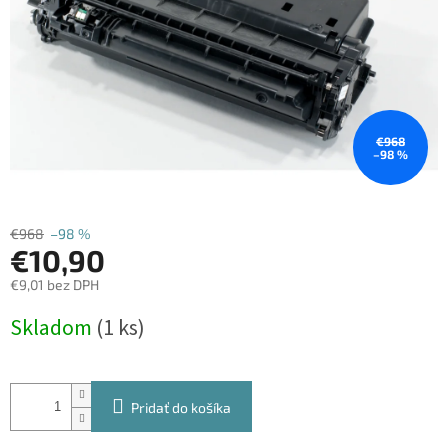
€968
–98 %
€968
–98 %
€10,90
€9,01 bez DPH
Jednotková
Skladom
(1 ks)
cena:
Pridať do košíka