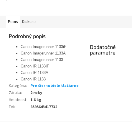
Popis
Diskusia
Podrobný popis
Dodatočné
Canon Imagerunner 1133iF
parametre
Canon Imagerunner 1133A
Canon Imagerunner 1133
Canon IR 1133IF
Canon IR 1133A
Canon IR 1133
Kategória
:
Pre čiernobiele tlačiarne
Záruka
:
2 roky
Hmotnosť
:
1.6 kg
EAN
:
8595643417732
Z
á