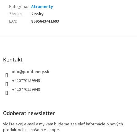
Kategória
:
Atramenty
Záruka
:
2 roky
EAN
:
8595643411693
Z
á
p
ä
Kontakt
t
info
@
profitonery.sk
i
e
+420770159949
+420770159949
Odoberať newsletter
Vložte svoj e-mail a my Vám budeme zasielať informácie o nových
produktoch na našom e-shope.