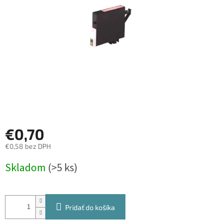
€0,70
€0,58 bez DPH
Jednotková
Skladom
(>5 ks)
cena:
Pridať do košíka