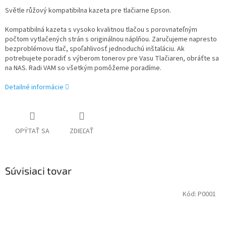
Světle růžový kompatibilna kazeta pre tlačiarne Epson.
Kompatibilná kazeta s vysoko kvalitnou tlačou s porovnateľným
počtom vytlačených strán s originálnou náplňou. Zaručujeme napresto
bezproblémovu tlač, spoľahlivosť jednoduchú inštaláciu. Ak
potrebujete poradiť s výberom tonerov pre Vasu Tlačiaren, obráťte sa
na NAS. Radi VAM so všetkým pomôžeme poradíme.
Detailné informácie
OPÝTAŤ SA
ZDIEĽAŤ
Súvisiaci tovar
Kód:
P0001