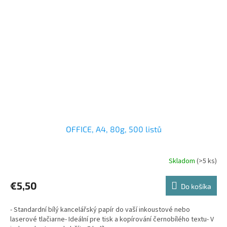
OFFICE, A4, 80g, 500 listů
Skladom
(>5 ks)
€5,50
Do košíka
- Standardní bílý kancelářský papír do vaší inkoustové nebo
laserové tlačiarne- Ideální pre tisk a kopírování černobílého textu- V