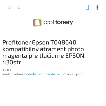
Prejsť
NÁKUP
na
obsah
KOŠÍK
Profitoner Epson T048640
kompatibilný atrament photo
magenta pre tlačiarne EPSON,
430str
T0416
Priemerné
Neohodnotené
Podrobnosti hodnotenia
Značka:
Epson
hodnotenie
produktu
je
0,0
z
5
hviezdičiek.