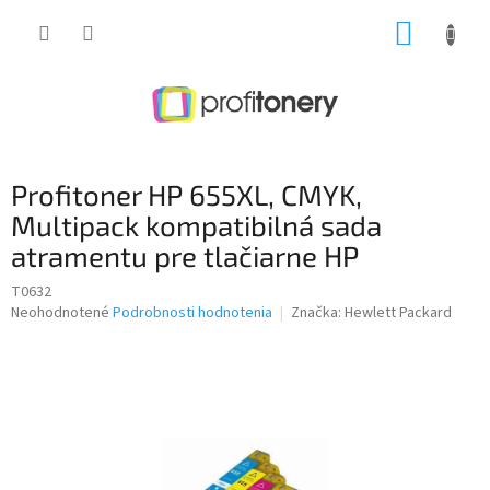
Prejsť
NÁKUP
na
obsah
KOŠÍK
Profitoner HP 655XL, CMYK,
Multipack kompatibilná sada
atramentu pre tlačiarne HP
T0632
Priemerné
Neohodnotené
Podrobnosti hodnotenia
Značka:
Hewlett Packard
hodnotenie
produktu
je
0,0
z
5
hviezdičiek.