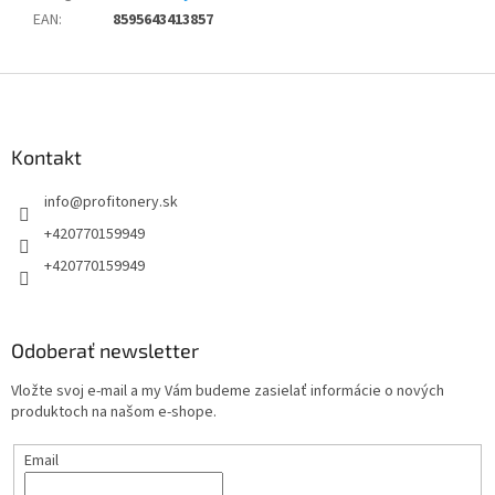
EAN
:
8595643413857
Z
á
p
ä
Kontakt
t
info
@
profitonery.sk
i
e
+420770159949
+420770159949
Odoberať newsletter
Vložte svoj e-mail a my Vám budeme zasielať informácie o nových
produktoch na našom e-shope.
Email