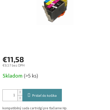
€11,58
€9,57 bez DPH
Jednotková
Skladom
(>5 ks)
cena:
Pridať do košíka
kompatibilný sada cartridgí pre tlačiarne Hp.