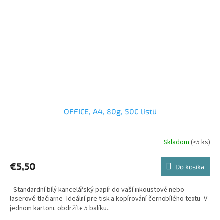
OFFICE, A4, 80g, 500 listů
Skladom
(>5 ks)
€5,50
Do košíka
- Standardní bílý kancelářský papír do vaší inkoustové nebo
laserové tlačiarne- Ideální pre tisk a kopírování černobílého textu- V
jednom kartonu obdržíte 5 balíku...