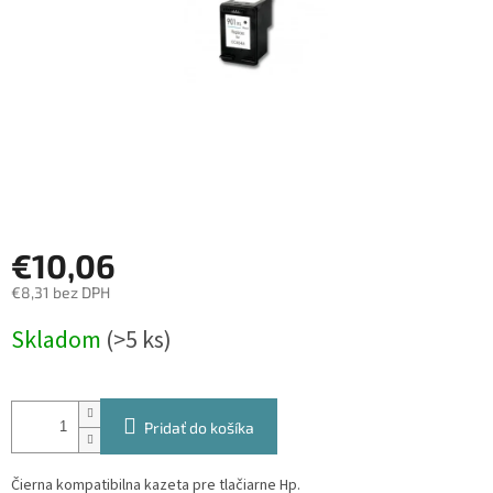
€10,06
€8,31 bez DPH
Jednotková
Skladom
(>5 ks)
cena:
Pridať do košíka
Čierna kompatibilna kazeta pre tlačiarne Hp.