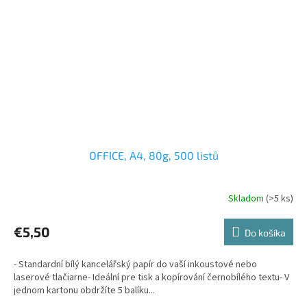
OFFICE, A4, 80g, 500 listů
Skladom
(>5 ks)
€5,50
Do košíka
- Standardní bílý kancelářský papír do vaší inkoustové nebo
laserové tlačiarne- Ideální pre tisk a kopírování černobílého textu- V
jednom kartonu obdržíte 5 balíku...