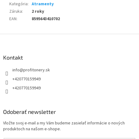
Kategória
:
Atramenty
Záruka
:
2 roky
EAN
:
8595643410702
Z
á
p
ä
Kontakt
t
info
@
profitonery.sk
i
e
+420770159949
+420770159949
Odoberať newsletter
Vložte svoj e-mail a my Vám budeme zasielať informácie o nových
produktoch na našom e-shope.