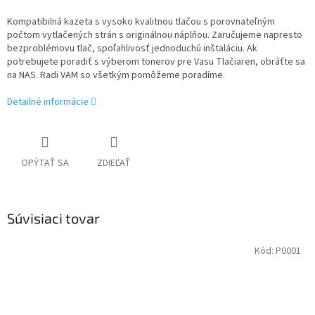
Kompatibilná kazeta s vysoko kvalitnou tlačou s porovnateľným
počtom vytlačených strán s originálnou náplňou. Zaručujeme napresto
bezproblémovu tlač, spoľahlivosť jednoduchú inštaláciu. Ak
potrebujete poradiť s výberom tonerov pre Vasu Tlačiaren, obráťte sa
na NAS. Radi VAM so všetkým pomôžeme poradíme.
Detailné informácie
OPÝTAŤ SA
ZDIEĽAŤ
Súvisiaci tovar
Kód:
P0001