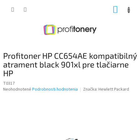
Prejsť
NÁKUP
na
obsah
KOŠÍK
Profitoner HP CC654AE kompatibilný
atrament black 901xl pre tlačiarne
HP
T0317
Priemerné
Neohodnotené
Podrobnosti hodnotenia
Značka:
Hewlett Packard
hodnotenie
produktu
je
0,0
z
5
hviezdičiek.