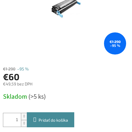
€1 290
–95 %
€1 290
–95 %
€60
€49,59 bez DPH
Jednotková
Skladom
(>5 ks)
cena:
Pridať do košíka