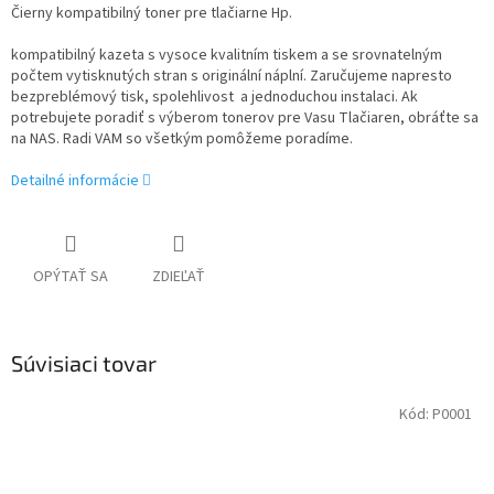
Čierny kompatibilný toner pre tlačiarne Hp.
kompatibilný kazeta s vysoce kvalitním tiskem a se srovnatelným
počtem vytisknutých stran s originální náplní. Zaručujeme napresto
bezpreblémový tisk, spolehlivost a jednoduchou instalaci. Ak
potrebujete poradiť s výberom tonerov pre Vasu Tlačiaren, obráťte sa
na NAS. Radi VAM so všetkým pomôžeme poradíme.
Detailné informácie
OPÝTAŤ SA
ZDIEĽAŤ
Súvisiaci tovar
Kód:
P0001