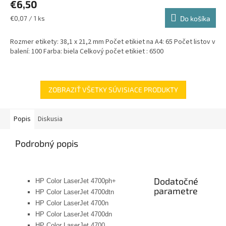
€6,50
Jednotková
€0,07 / 1 ks
Do košíka
cena:
Rozmer etikety: 38,1 x 21,2 mm Počet etikiet na A4: 65 Počet listov v
balení: 100 Farba: biela Celkový počet etikiet : 6500
ZOBRAZIŤ VŠETKY SÚVISIACE PRODUKTY
Popis
Diskusia
Podrobný popis
Dodatočné
HP Color LaserJet 4700ph+
parametre
HP Color LaserJet 4700dtn
HP Color LaserJet 4700n
HP Color LaserJet 4700dn
HP Color LaserJet 4700