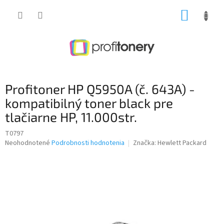
Prejsť
NÁKUP
na
obsah
KOŠÍK
Profitoner HP Q5950A (č. 643A) -
kompatibilný toner black pre
tlačiarne HP, 11.000str.
T0797
Priemerné
Neohodnotené
Podrobnosti hodnotenia
Značka:
Hewlett Packard
hodnotenie
produktu
je
0,0
z
5
hviezdičiek.