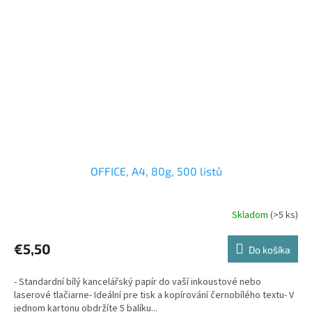
OFFICE, A4, 80g, 500 listů
Skladom
(>5 ks)
€5,50
Do košíka
- Standardní bílý kancelářský papír do vaší inkoustové nebo
laserové tlačiarne- Ideální pre tisk a kopírování černobílého textu- V
jednom kartonu obdržíte 5 balíku...