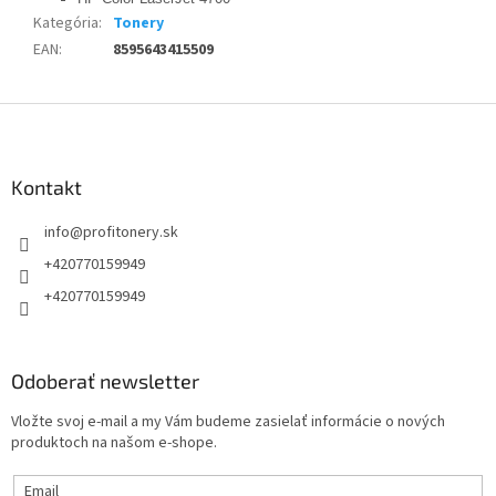
Kategória
:
Tonery
EAN
:
8595643415509
Z
á
p
ä
Kontakt
t
info
@
profitonery.sk
i
e
+420770159949
+420770159949
Odoberať newsletter
Vložte svoj e-mail a my Vám budeme zasielať informácie o nových
produktoch na našom e-shope.
Email