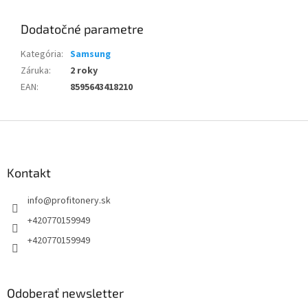
Dodatočné parametre
Kategória
:
Samsung
Záruka
:
2 roky
EAN
:
8595643418210
Z
á
p
ä
Kontakt
t
info
@
profitonery.sk
i
e
+420770159949
+420770159949
Odoberať newsletter