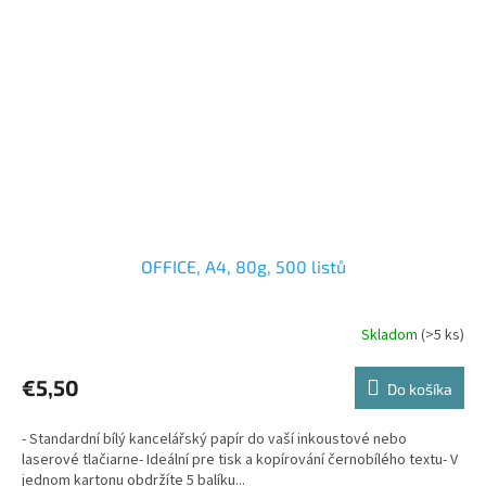
OFFICE, A4, 80g, 500 listů
Skladom
(>5 ks)
€5,50
Do košíka
- Standardní bílý kancelářský papír do vaší inkoustové nebo
laserové tlačiarne- Ideální pre tisk a kopírování černobílého textu- V
jednom kartonu obdržíte 5 balíku...