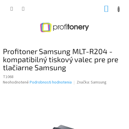
Prejsť
NÁKUP
na
obsah
KOŠÍK
Profitoner Samsung MLT-R204 -
kompatibilný tiskový valec pre pre
tlačiarne Samsung
T1068
Priemerné
Neohodnotené
Podrobnosti hodnotenia
Značka:
Samsung
hodnotenie
produktu
je
0,0
z
5
hviezdičiek.