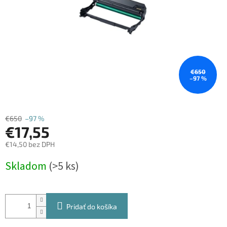
€650
–97 %
€650
–97 %
€17,55
€14,50 bez DPH
Jednotková
Skladom
(>5 ks)
cena:
Pridať do košíka