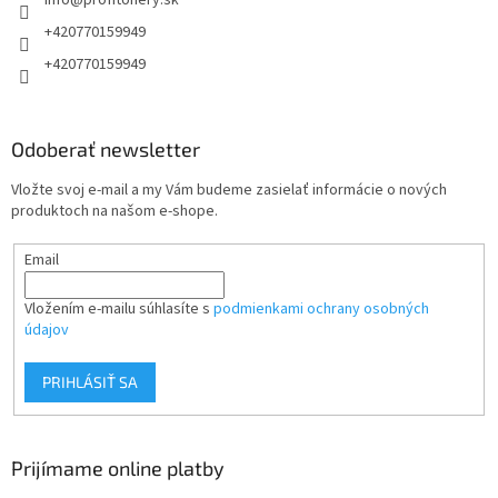
info
@
profitonery.sk
i
e
+420770159949
+420770159949
Odoberať newsletter
Vložte svoj e-mail a my Vám budeme zasielať informácie o nových
produktoch na našom e-shope.
Email
Vložením e-mailu súhlasíte s
podmienkami ochrany osobných
údajov
PRIHLÁSIŤ SA
Prijímame online platby