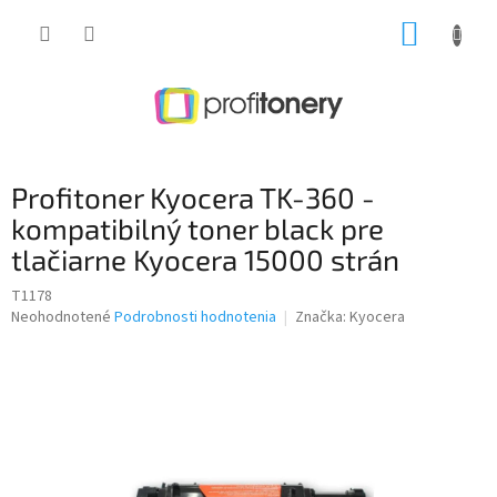
Prejsť
NÁKUP
na
obsah
KOŠÍK
Profitoner Kyocera TK-360 -
kompatibilný toner black pre
tlačiarne Kyocera 15000 strán
T1178
Priemerné
Neohodnotené
Podrobnosti hodnotenia
Značka:
Kyocera
hodnotenie
produktu
je
0,0
z
5
hviezdičiek.