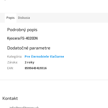
Popis
Diskusia
Podrobný popis
Kyocera FS-4020DN
Dodatočné parametre
Kategória
:
Pre čiernobiele tlačiarne
Záruka
:
2 roky
EAN
:
8595643419316
Z
á
p
ä
Kontakt
t