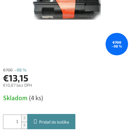
€700
–98 %
€700
–98 %
€13,15
€10,87 bez DPH
Jednotková
Skladom
(4 ks)
cena:
Pridať do košíka