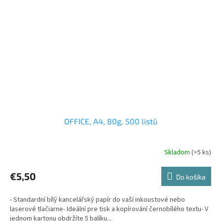
OFFICE, A4, 80g, 500 listů
Skladom
(>5 ks)
€5,50
Do košíka
- Standardní bílý kancelářský papír do vaší inkoustové nebo
laserové tlačiarne- Ideální pre tisk a kopírování černobílého textu- V
jednom kartonu obdržíte 5 balíku...