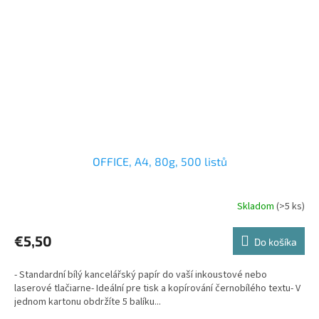
OFFICE, A4, 80g, 500 listů
Skladom
(>5 ks)
€5,50
Do košíka
- Standardní bílý kancelářský papír do vaší inkoustové nebo
laserové tlačiarne- Ideální pre tisk a kopírování černobílého textu- V
jednom kartonu obdržíte 5 balíku...