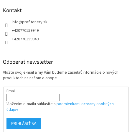
p
ä
Kontakt
t
info
@
profitonery.sk
i
e
+420770159949
+420770159949
Odoberať newsletter
Vložte svoj e-mail a my Vám budeme zasielať informácie o nových
produktoch na našom e-shope.
Email
Vložením e-mailu súhlasíte s
podmienkami ochrany osobných
údajov
PRIHLÁSIŤ SA