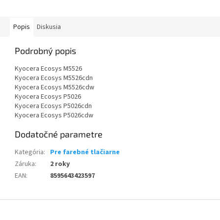
Popis
Diskusia
Podrobný popis
Kyocera Ecosys M5526
Kyocera Ecosys M5526cdn
Kyocera Ecosys M5526cdw
Kyocera Ecosys P5026
Kyocera Ecosys P5026cdn
Kyocera Ecosys P5026cdw
Dodatočné parametre
Kategória
:
Pre farebné tlačiarne
Záruka
:
2 roky
EAN
:
8595643423597
Z
á