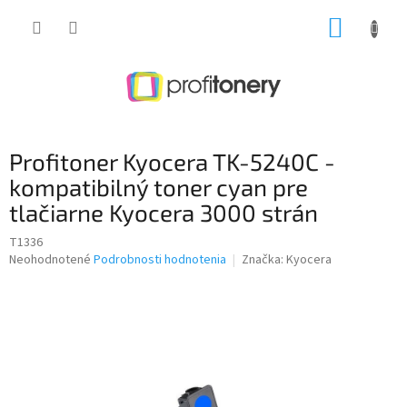
Prejsť
NÁKUP
na
obsah
KOŠÍK
Profitoner Kyocera TK-5240C -
kompatibilný toner cyan pre
tlačiarne Kyocera 3000 strán
T1336
Priemerné
Neohodnotené
Podrobnosti hodnotenia
Značka:
Kyocera
hodnotenie
produktu
je
0,0
z
5
hviezdičiek.