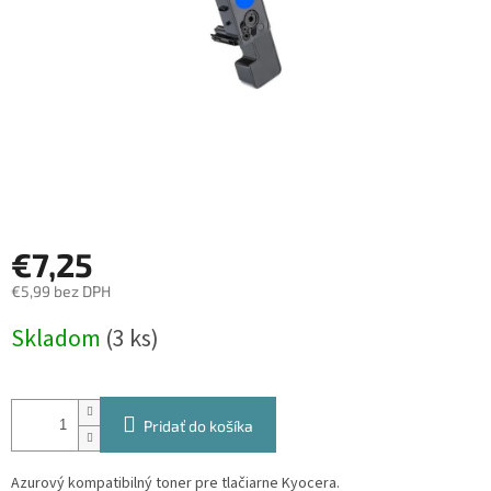
€7,25
€5,99 bez DPH
Jednotková
Skladom
(3 ks)
cena:
Pridať do košíka
Azurový kompatibilný toner pre tlačiarne Kyocera.