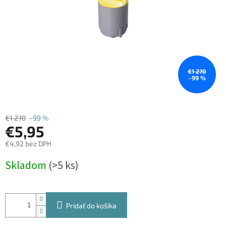
€1 270
–99 %
€1 270
–99 %
€5,95
€4,92 bez DPH
Jednotková
Skladom
(>5 ks)
cena:
Pridať do košíka