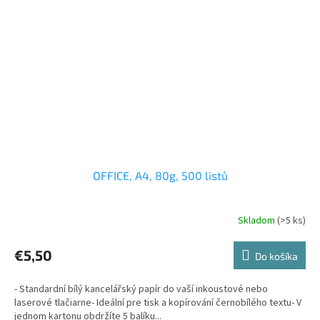
OFFICE, A4, 80g, 500 listů
Skladom
(>5 ks)
€5,50
Do košíka
- Standardní bílý kancelářský papír do vaší inkoustové nebo
laserové tlačiarne- Ideální pre tisk a kopírování černobílého textu- V
jednom kartonu obdržíte 5 balíku...