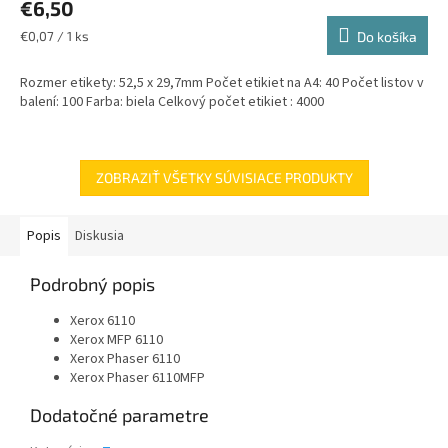
€6,50
Jednotková
€0,07 / 1 ks
Do košíka
cena:
Rozmer etikety: 52,5 x 29,7mm Počet etikiet na A4: 40 Počet listov v
balení: 100 Farba: biela Celkový počet etikiet : 4000
ZOBRAZIŤ VŠETKY SÚVISIACE PRODUKTY
Popis
Diskusia
Podrobný popis
Xerox 6110
Xerox MFP 6110
Xerox Phaser 6110
Xerox Phaser 6110MFP
Dodatočné parametre