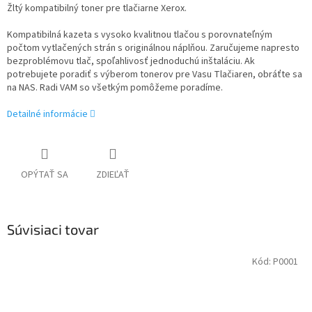
Žltý kompatibilný toner pre tlačiarne Xerox.
Kompatibilná kazeta s vysoko kvalitnou tlačou s porovnateľným
počtom vytlačených strán s originálnou náplňou. Zaručujeme napresto
bezproblémovu tlač, spoľahlivosť jednoduchú inštaláciu. Ak
potrebujete poradiť s výberom tonerov pre Vasu Tlačiaren, obráťte sa
na NAS. Radi VAM so všetkým pomôžeme poradíme.
Detailné informácie
OPÝTAŤ SA
ZDIEĽAŤ
Súvisiaci tovar
Kód:
P0001