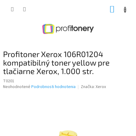
Prejsť
NÁKUP
na
obsah
KOŠÍK
Profitoner Xerox 106R01204
kompatibilný toner yellow pre
tlačiarne Xerox, 1.000 str.
T0201
Priemerné
Neohodnotené
Podrobnosti hodnotenia
Značka:
Xerox
hodnotenie
produktu
je
0,0
z
5
hviezdičiek.