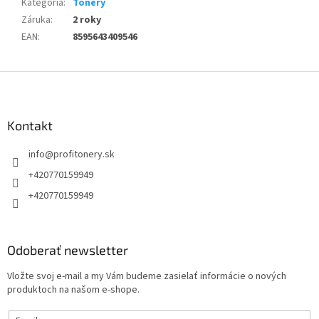
Kategória
:
Tonery
Záruka
:
2 roky
EAN
:
8595643409546
Z
á
p
ä
Kontakt
t
info
@
profitonery.sk
i
e
+420770159949
+420770159949
Odoberať newsletter
Vložte svoj e-mail a my Vám budeme zasielať informácie o nových
produktoch na našom e-shope.