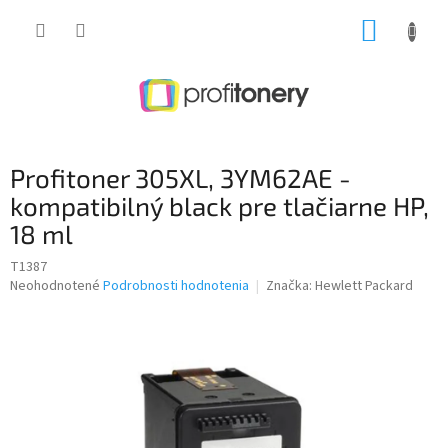
Prejsť
NÁKUP
na
obsah
KOŠÍK
Profitoner 305XL, 3YM62AE -
kompatibilný black pre tlačiarne HP,
18 ml
T1387
Priemerné
Neohodnotené
Podrobnosti hodnotenia
Značka:
Hewlett Packard
hodnotenie
produktu
je
0,0
z
5
hviezdičiek.