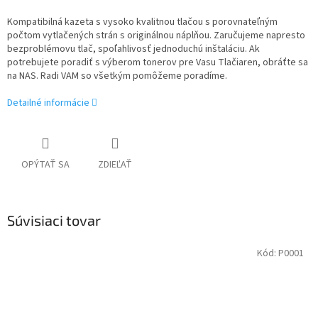
Kompatibilná kazeta s vysoko kvalitnou tlačou s porovnateľným
počtom vytlačených strán s originálnou náplňou. Zaručujeme napresto
bezproblémovu tlač, spoľahlivosť jednoduchú inštaláciu. Ak
potrebujete poradiť s výberom tonerov pre Vasu Tlačiaren, obráťte sa
na NAS. Radi VAM so všetkým pomôžeme poradíme.
Detailné informácie
OPÝTAŤ SA
ZDIEĽAŤ
Súvisiaci tovar
Kód:
P0001