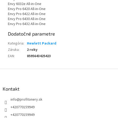
Envy 6032e All-in-One
Envy Pro 6420 All-in-One
Envy Pro 6422 All-in-One
Envy Pro 6430 All-in-One
Envy Pro 6432 All-in-One
Dodatočné parametre
Kategória
:
Hewlett Packard
Záruka
:
2 roky
EAN
:
8595643425423
Z
á
p
ä
Kontakt
t
info
@
profitonery.sk
i
e
+420770159949
+420770159949