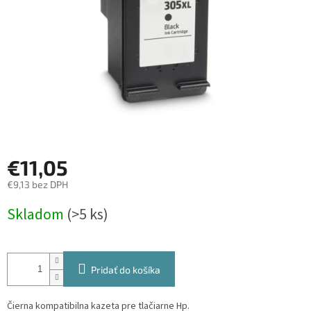
€11,05
€9,13 bez DPH
Jednotková
Skladom
(>5 ks)
cena:
Pridať do košíka
Čierna kompatibilna kazeta pre tlačiarne Hp.