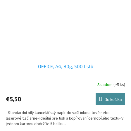
OFFICE, A4, 80g, 500 listů
Skladom
(>5 ks)
€5,50
Do košíka
- Standardní bílý kancelářský papír do vaší inkoustové nebo
laserové tlačiarne- Ideální pre tisk a kopírování černobílého textu- V
jednom kartonu obdržíte 5 balíku...