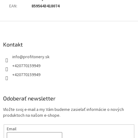
EAN
:
8595643418074
Z
á
p
ä
Kontakt
t
info
@
profitonery.sk
i
e
+420770159949
+420770159949
Odoberať newsletter
Vložte svoj e-mail a my Vám budeme zasielať informácie o nových
produktoch na našom e-shope.
Email