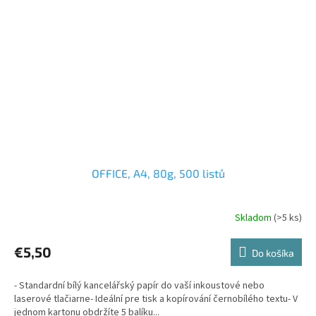
OFFICE, A4, 80g, 500 listů
Skladom
(>5 ks)
€5,50
Do košíka
- Standardní bílý kancelářský papír do vaší inkoustové nebo
laserové tlačiarne- Ideální pre tisk a kopírování černobílého textu- V
jednom kartonu obdržíte 5 balíku...