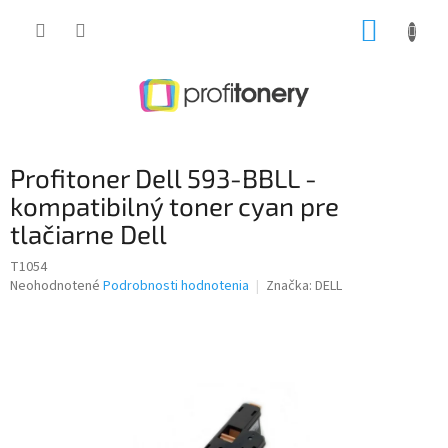
Prejsť
NÁKUP
na
obsah
KOŠÍK
Profitoner Dell 593-BBLL -
kompatibilný toner cyan pre
tlačiarne Dell
T1054
Priemerné
Neohodnotené
Podrobnosti hodnotenia
Značka:
DELL
hodnotenie
produktu
je
0,0
z
5
hviezdičiek.