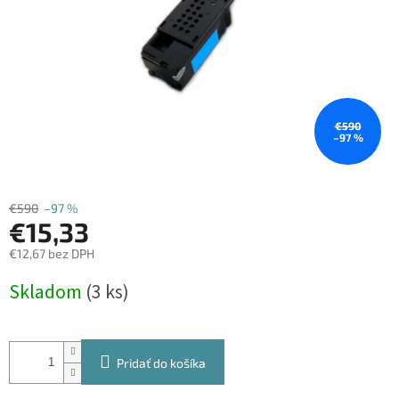
€590
–97 %
€590
–97 %
€15,33
€12,67 bez DPH
Jednotková
Skladom
(3 ks)
cena:
Pridať do košíka