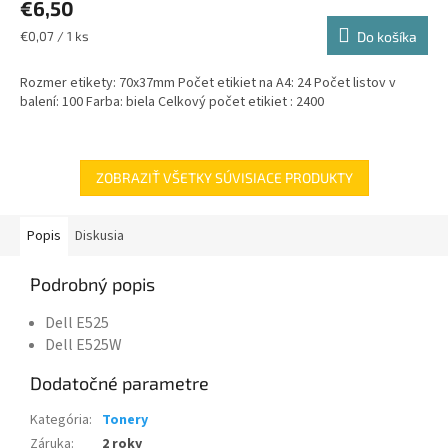
€6,50
Jednotková
€0,07 / 1 ks
Do košíka
cena:
Rozmer etikety: 70x37mm Počet etikiet na A4: 24 Počet listov v
balení: 100 Farba: biela Celkový počet etikiet : 2400
ZOBRAZIŤ VŠETKY SÚVISIACE PRODUKTY
Popis
Diskusia
Podrobný popis
Dell E525
Dell E525W
Dodatočné parametre
Kategória
:
Tonery
Záruka
:
2 roky