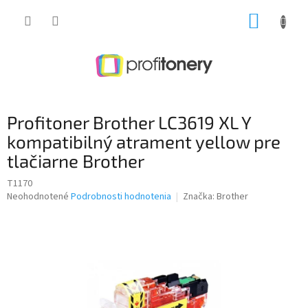
Prejsť
NÁKUP
na
obsah
KOŠÍK
Profitoner Brother LC3619 XL Y
kompatibilný atrament yellow pre
tlačiarne Brother
T1170
Priemerné
Neohodnotené
Podrobnosti hodnotenia
Značka:
Brother
hodnotenie
produktu
je
0,0
z
5
hviezdičiek.