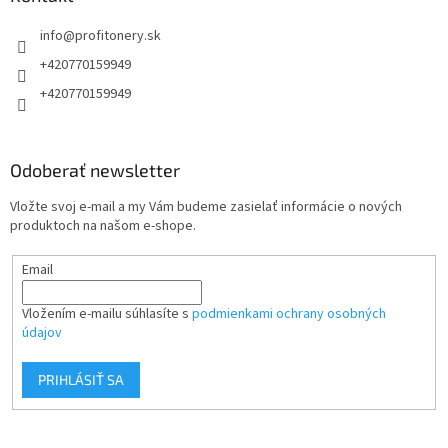
t
info
@
profitonery.sk
i
e
+420770159949
+420770159949
Odoberať newsletter
Vložte svoj e-mail a my Vám budeme zasielať informácie o nových
produktoch na našom e-shope.
Email
Vložením e-mailu súhlasíte s
podmienkami ochrany osobných
údajov
PRIHLÁSIŤ SA