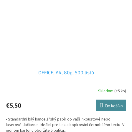
OFFICE, A4, 80g, 500 listů
Skladom
(>5 ks)
€5,50
Do košíka
- Standardní bílý kancelářský papír do vaší inkoustové nebo
laserové tlačiarne- Ideální pre tisk a kopírování černobílého textu- V
jednom kartonu obdržíte 5 balíku...