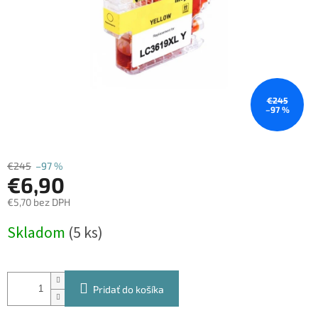
€245
–97 %
€245
–97 %
€6,90
€5,70 bez DPH
Jednotková
Skladom
(5 ks)
cena:
Pridať do košíka