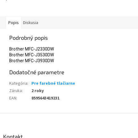
Popis
Diskusia
Podrobný popis
Brother MFC-J2330DW
Brother MFC-J3530DW
Brother MFC-J3930DW
Dodatočné parametre
Kategória
:
Pre farebné tlačiarne
Záruka
:
2 roky
EAN
:
8595643419231
Z
á
p
ä
Kontakt