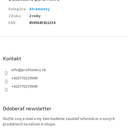
Kategória
:
Atramenty
Záruka
:
2 roky
EAN
:
8595643411334
Z
á
p
ä
Kontakt
t
info
@
profitonery.sk
i
e
+420770159949
+420770159949
Odoberať newsletter
Vložte svoj e-mail a my Vám budeme zasielať informácie o nových
produktoch na našom e-shope.