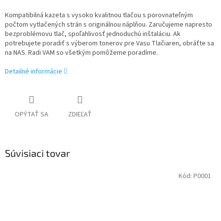
Kompatibilná kazeta s vysoko kvalitnou tlačou s porovnateľným
počtom vytlačených strán s originálnou náplňou. Zaručujeme napresto
bezproblémovu tlač, spoľahlivosť jednoduchú inštaláciu. Ak
potrebujete poradiť s výberom tonerov pre Vasu Tlačiaren, obráťte sa
na NAS. Radi VAM so všetkým pomôžeme poradíme.
Detailné informácie
OPÝTAŤ SA
ZDIEĽAŤ
Súvisiaci tovar
Kód:
P0001