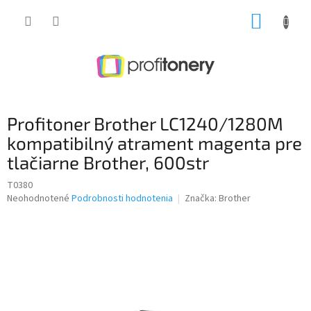
Prejsť
NÁKUP
na
obsah
KOŠÍK
Profitoner Brother LC1240/1280M
kompatibilný atrament magenta pre
tlačiarne Brother, 600str
T0380
Priemerné
Neohodnotené
Podrobnosti hodnotenia
Značka:
Brother
hodnotenie
produktu
je
0,0
z
5
hviezdičiek.