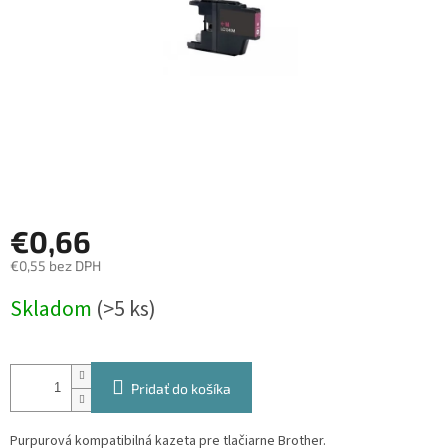
€0,66
€0,55 bez DPH
Jednotková
Skladom
(>5 ks)
cena:
Pridať do košíka
Purpurová kompatibilná kazeta pre tlačiarne Brother.