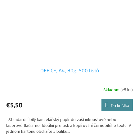
OFFICE, A4, 80g, 500 listů
Skladom
(>5 ks)
€5,50
Do košíka
- Standardní bílý kancelářský papír do vaší inkoustové nebo
laserové tlačiarne- Ideální pre tisk a kopírování černobílého textu- V
jednom kartonu obdržíte 5 balíku...