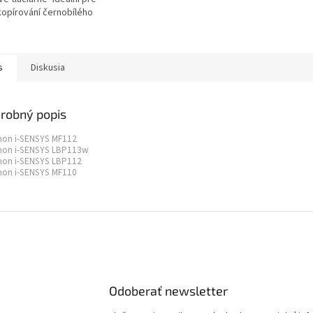
 kopírování černobílého
 V jednom kartonu
e 5 balíku...
s
Diskusia
robný popis
non i-SENSYS MF112
non i-SENSYS LBP113w
non i-SENSYS LBP112
non i-SENSYS MF110
Odoberať newsletter