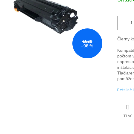
cena:
Čierny k
€620
–98 %
Kompatib
počtom v
napresto
inštalác
Tlačiare
pomôžem
Detailné 
TLAČ