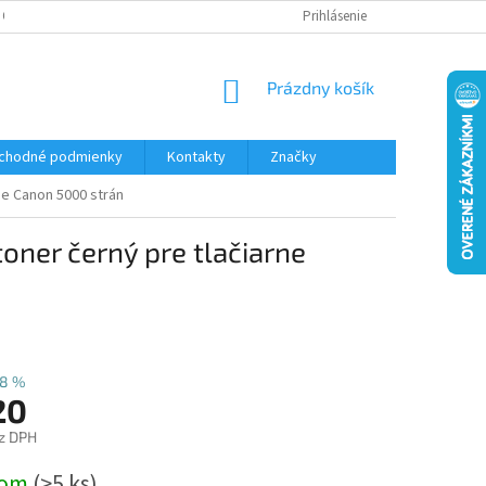
 OSOBNÝCH ÚDAJOV
Prihlásenie
NÁKUPNÝ
Prázdny košík
KOŠÍK
chodné podmienky
Kontakty
Značky
ne Canon 5000 strán
oner černý pre tlačiarne
8 %
20
z DPH
ová
dom
(>5 ks)