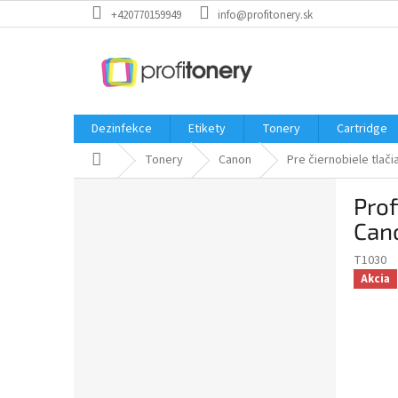
Prejsť
+420770159949
info@profitonery.sk
na
obsah
Dezinfekce
Etikety
Tonery
Cartridge
Domov
Tonery
Canon
Pre čiernobiele tlači
B
Prof
o
č
Can
n
T1030
ý
Akcia
p
a
n
e
l