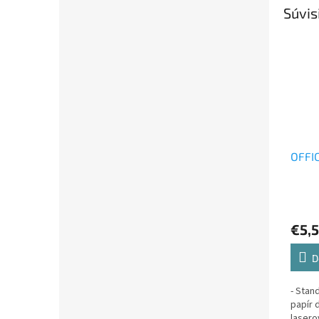
Súvis
OFFIC
€5,
D
- Stan
papír 
lasero