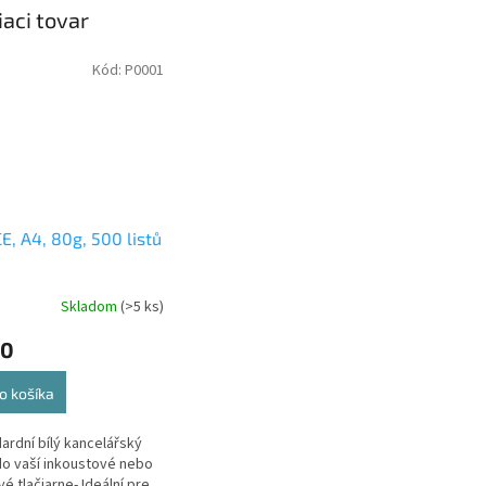
iaci tovar
Kód:
P0001
E, A4, 80g, 500 listů
Skladom
(>5 ks)
50
o košíka
dardní bílý kancelářský
do vaší inkoustové nebo
vé tlačiarne- Ideální pre