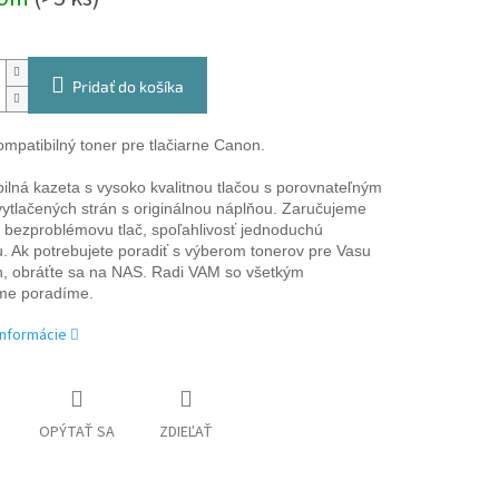
Pridať do košíka
ompatibilný toner pre tlačiarne Canon.
ilná kazeta s vysoko kvalitnou tlačou s porovnateľným
ytlačených strán s originálnou náplňou. Zaručujeme
 bezproblémovu tlač, spoľahlivosť jednoduchú
iu. Ak potrebujete poradiť s výberom tonerov pre Vasu
n, obráťte sa na NAS. Radi VAM so všetkým
e poradíme.
informácie
OPÝTAŤ SA
ZDIEĽAŤ