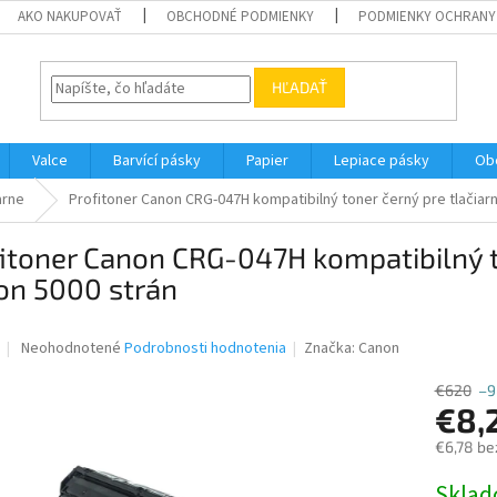
AKO NAKUPOVAŤ
OBCHODNÉ PODMIENKY
PODMIENKY OCHRANY
HĽADAŤ
Valce
Barvící pásky
Papier
Lepiace pásky
Ob
arne
Profitoner Canon CRG-047H kompatibilný toner černý pre tlačiar
itoner Canon CRG-047H kompatibilný t
on 5000 strán
Priemerné
Neohodnotené
Podrobnosti hodnotenia
Značka:
Canon
hodnotenie
produktu
€620
–9
je
€8,
0,0
€6,78 be
z
5
Jednotk
Skla
hviezdičiek.