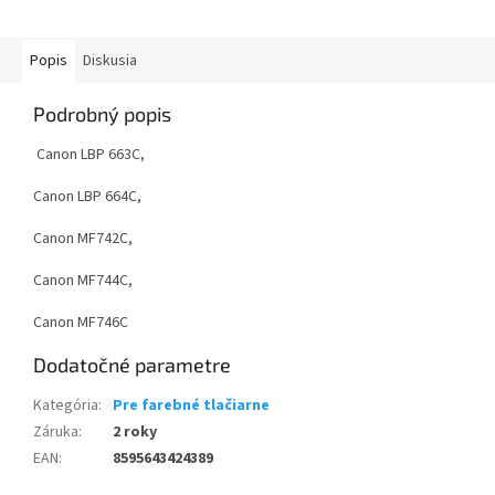
Popis
Diskusia
Podrobný popis
Canon LBP 663C,
Canon LBP 664C,
Canon MF742C,
Canon MF744C,
Canon MF746C
Dodatočné parametre
Kategória
:
Pre farebné tlačiarne
Záruka
:
2 roky
EAN
:
8595643424389