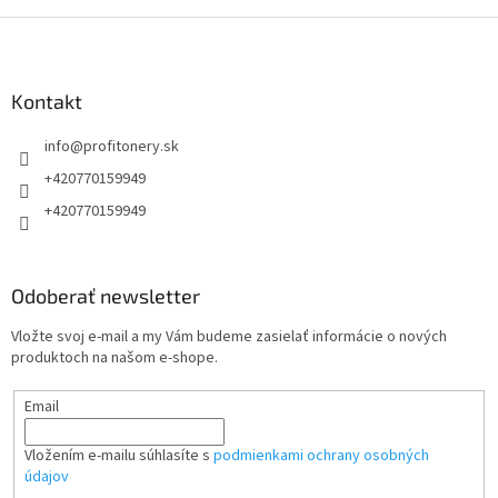
Z
á
p
ä
Kontakt
t
info
@
profitonery.sk
i
e
+420770159949
+420770159949
Odoberať newsletter
Vložte svoj e-mail a my Vám budeme zasielať informácie o nových
produktoch na našom e-shope.
Email
Vložením e-mailu súhlasíte s
podmienkami ochrany osobných
údajov