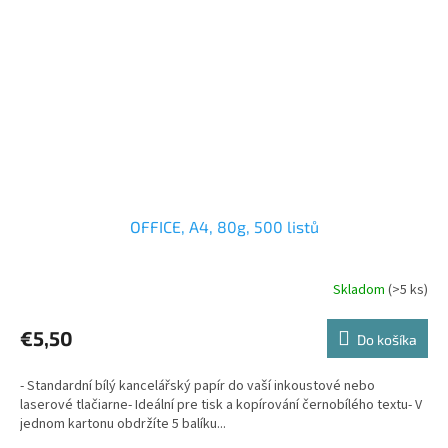
OFFICE, A4, 80g, 500 listů
Skladom
(>5 ks)
€5,50
Do košíka
- Standardní bílý kancelářský papír do vaší inkoustové nebo
laserové tlačiarne- Ideální pre tisk a kopírování černobílého textu- V
jednom kartonu obdržíte 5 balíku...