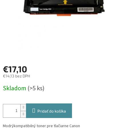
€17,10
€14,13 bez DPH
Jednotková
Skladom
(>5 ks)
cena:
Pridať do košíka
Modrýkompatibilný toner pre tlačiarne Canon