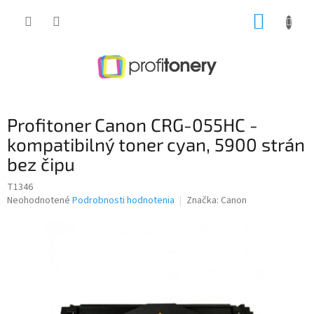
Prejsť
NÁKUP
na
obsah
KOŠÍK
Profitoner Canon CRG-055HC -
kompatibilný toner cyan, 5900 strán
bez čipu
T1346
Priemerné
Neohodnotené
Podrobnosti hodnotenia
Značka:
Canon
hodnotenie
produktu
je
0,0
z
5
hviezdičiek.