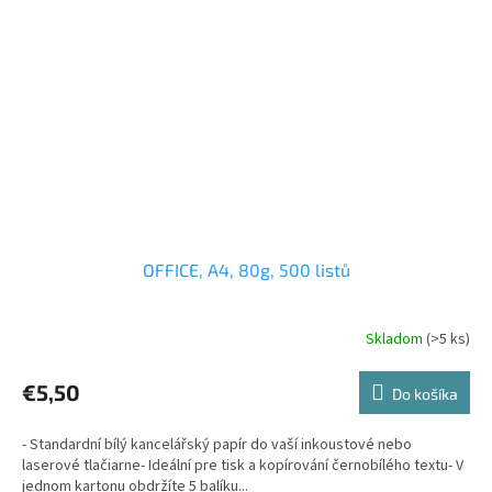
OFFICE, A4, 80g, 500 listů
Skladom
(>5 ks)
€5,50
Do košíka
- Standardní bílý kancelářský papír do vaší inkoustové nebo
laserové tlačiarne- Ideální pre tisk a kopírování černobílého textu- V
jednom kartonu obdržíte 5 balíku...