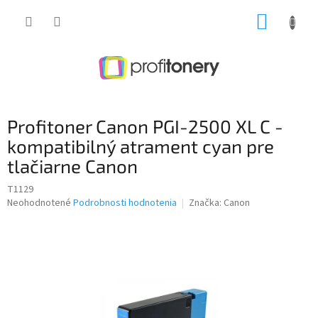
Prejsť
NÁKUP
na
obsah
KOŠÍK
Profitoner Canon PGI-2500 XL C -
kompatibilný atrament cyan pre
tlačiarne Canon
T1129
Priemerné
Neohodnotené
Podrobnosti hodnotenia
Značka:
Canon
hodnotenie
produktu
je
0,0
z
5
hviezdičiek.