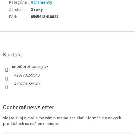
Kategória
:
Atramenty
Záruka
:
2 roky
EAN
:
8595643418821
Z
á
p
ä
Kontakt
t
info
@
profitonery.sk
i
e
+420770159949
+420770159949
Odoberať newsletter
Vložte svoj e-mail a my Vám budeme zasielať informácie o nových
produktoch na našom e-shope.