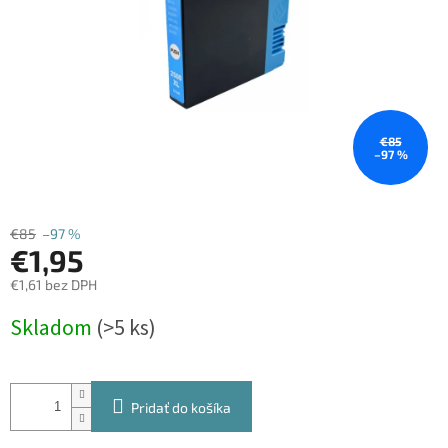
€85
–97 %
€85
–97 %
€1,95
€1,61 bez DPH
Jednotková
Skladom
(>5 ks)
cena:
Pridať do košíka