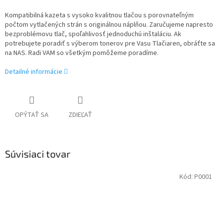
Kompatibilná kazeta s vysoko kvalitnou tlačou s porovnateľným
počtom vytlačených strán s originálnou náplňou. Zaručujeme napresto
bezproblémovu tlač, spoľahlivosť jednoduchú inštaláciu. Ak
potrebujete poradiť s výberom tonerov pre Vasu Tlačiaren, obráťte sa
na NAS. Radi VAM so všetkým pomôžeme poradíme.
Detailné informácie
OPÝTAŤ SA
ZDIEĽAŤ
Súvisiaci tovar
Kód:
P0001