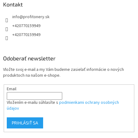
ä
Kontakt
t
info
@
profitonery.sk
i
e
+420770159949
+420770159949
Odoberať newsletter
Vložte svoj e-mail a my Vám budeme zasielať informácie o nových
produktoch na našom e-shope.
Email
Vložením e-mailu súhlasíte s
podmienkami ochrany osobných
údajov
PRIHLÁSIŤ SA