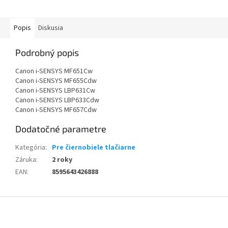
Popis
Diskusia
Podrobný popis
Canon i-SENSYS MF651Cw
Canon i-SENSYS MF655Cdw
Canon i-SENSYS LBP631Cw
Canon i-SENSYS LBP633Cdw
Canon i-SENSYS MF657Cdw
Dodatočné parametre
Kategória
:
Pre čiernobiele tlačiarne
Záruka
:
2 roky
EAN
:
8595643426888
Z
á
p