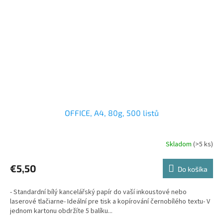
OFFICE, A4, 80g, 500 listů
Skladom
(>5 ks)
€5,50
Do košíka
- Standardní bílý kancelářský papír do vaší inkoustové nebo
laserové tlačiarne- Ideální pre tisk a kopírování černobílého textu- V
jednom kartonu obdržíte 5 balíku...