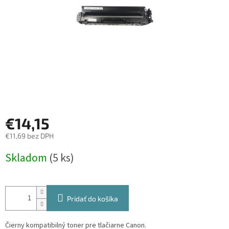
€14,15
€11,69 bez DPH
Jednotková
Skladom
(5 ks)
cena:
Pridať do košíka
Čierny kompatibilný toner pre tlačiarne Canon.