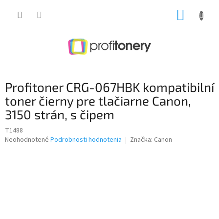
Prejsť
NÁKUP
na
obsah
KOŠÍK
Profitoner CRG-067HBK kompatibilní
toner čierny pre tlačiarne Canon,
3150 strán, s čipem
T1488
Priemerné
Neohodnotené
Podrobnosti hodnotenia
Značka:
Canon
hodnotenie
produktu
je
0,0
z
5
hviezdičiek.