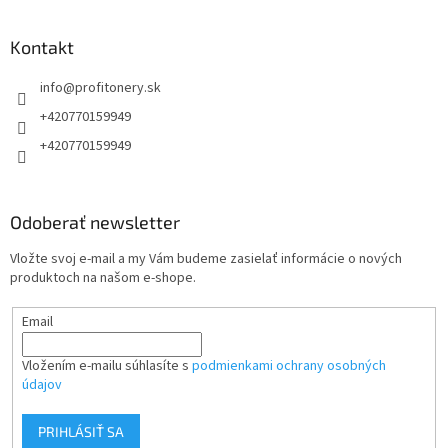
á
p
ä
Kontakt
t
info
@
profitonery.sk
i
e
+420770159949
+420770159949
Odoberať newsletter
Vložte svoj e-mail a my Vám budeme zasielať informácie o nových
produktoch na našom e-shope.
Email
Vložením e-mailu súhlasíte s
podmienkami ochrany osobných
údajov
PRIHLÁSIŤ SA