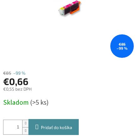
€85
–99 %
€85
–99 %
€0,66
€0,55 bez DPH
Jednotková
Skladom
(>5 ks)
cena:
Pridať do košíka