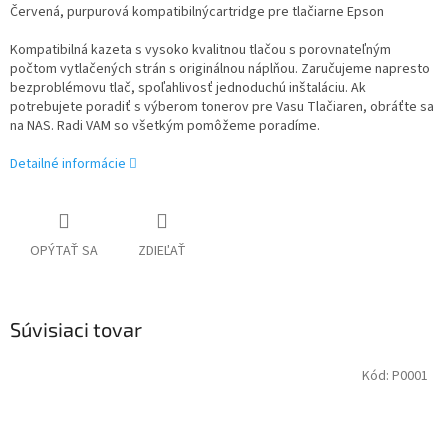
Červená, purpurová kompatibilnýcartridge pre tlačiarne Epson
Kompatibilná kazeta s vysoko kvalitnou tlačou s porovnateľným
počtom vytlačených strán s originálnou náplňou. Zaručujeme napresto
bezproblémovu tlač, spoľahlivosť jednoduchú inštaláciu. Ak
potrebujete poradiť s výberom tonerov pre Vasu Tlačiaren, obráťte sa
na NAS. Radi VAM so všetkým pomôžeme poradíme.
Detailné informácie
OPÝTAŤ SA
ZDIEĽAŤ
Súvisiaci tovar
Kód:
P0001