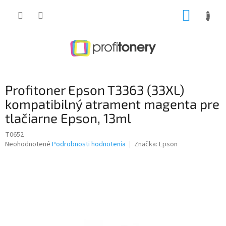
Prejsť
NÁKUP
na
obsah
KOŠÍK
Profitoner Epson T3363 (33XL)
kompatibilný atrament magenta pre
tlačiarne Epson, 13ml
T0652
Priemerné
Neohodnotené
Podrobnosti hodnotenia
Značka:
Epson
hodnotenie
produktu
je
0,0
z
5
hviezdičiek.