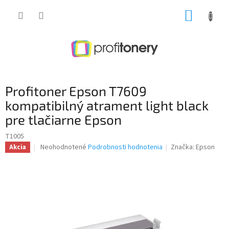
Prejsť
NÁKUP
na
obsah
KOŠÍK
Profitoner Epson T7609
kompatibilný atrament light black
pre tlačiarne Epson
T1005
Priemerné
Neohodnotené
Podrobnosti hodnotenia
Značka:
Epson
Akcia
hodnotenie
produktu
je
0,0
z
5
hviezdičiek.