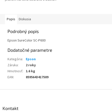
Popis
Diskusia
Podrobný popis
Epson SureColor SC-P600
Dodatočné parametre
Kategória
:
Epson
Záruka
:
2 roky
Hmotnosť
:
1.6 kg
EAN
:
8595643417589
Z
á
p
ä
Kontakt