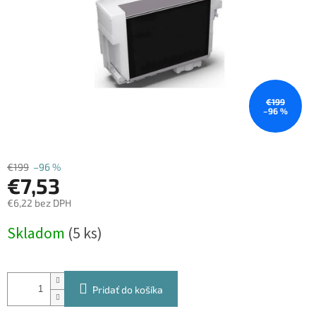
€199
–96 %
€199
–96 %
€7,53
€6,22 bez DPH
Jednotková
Skladom
(5 ks)
cena:
Pridať do košíka