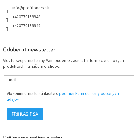
t
info
@
profitonery.sk
i
e
+420770159949
+420770159949
Odoberať newsletter
Vložte svoj e-mail a my Vám budeme zasielať informácie o nových
produktoch na našom e-shope.
Email
Vložením e-mailu súhlasíte s
podmienkami ochrany osobných
údajov
PRIHLÁSIŤ SA
Prijímame online platby