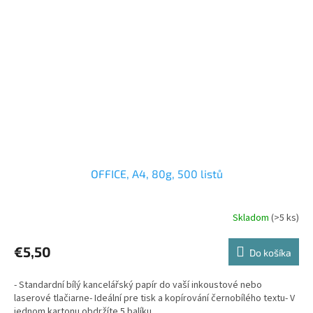
OFFICE, A4, 80g, 500 listů
Skladom
(>5 ks)
€5,50
Do košíka
- Standardní bílý kancelářský papír do vaší inkoustové nebo
laserové tlačiarne- Ideální pre tisk a kopírování černobílého textu- V
jednom kartonu obdržíte 5 balíku...