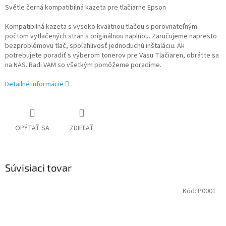
Světle černá kompatibilná kazeta pre tlačiarne Epson
Kompatibilná kazeta s vysoko kvalitnou tlačou s porovnateľným
počtom vytlačených strán s originálnou náplňou. Zaručujeme napresto
bezproblémovu tlač, spoľahlivosť jednoduchú inštaláciu. Ak
potrebujete poradiť s výberom tonerov pre Vasu Tlačiaren, obráťte sa
na NAS. Radi VAM so všetkým pomôžeme poradíme.
Detailné informácie
OPÝTAŤ SA
ZDIEĽAŤ
Súvisiaci tovar
Kód:
P0001