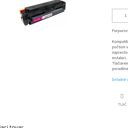
Purpurový
Kompatibi
počtom vy
napresto
instalaci
Tlačiare
poradím
Detailné 
TLAČ
iaci tovar