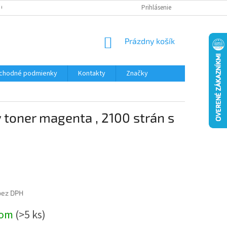
 OSOBNÝCH ÚDAJOV
Prihlásenie
NÁKUPNÝ
Prázdny košík
KOŠÍK
chodné podmienky
Kontakty
Značky
 toner magenta , 2100 strán s
bez DPH
ová
dom
(>5 ks)