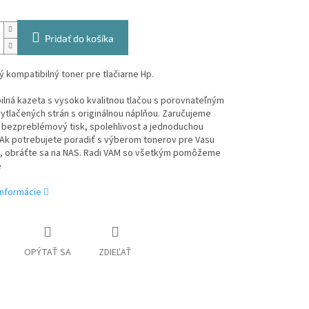
Pridať do košíka
 kompatibilný toner pre tlačiarne Hp.
lná kazeta s vysoko kvalitnou tlačou s porovnateľným
tlačených strán s originálnou náplňou. Zaručujeme
 bezpreblémový tisk, spolehlivost a jednoduchou
. Ak potrebujete poradiť s výberom tonerov pre Vasu
n, obráťte sa na NAS. Radi VAM so všetkým pomôžeme
e
informácie
OPÝTAŤ SA
ZDIEĽAŤ