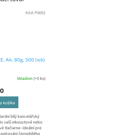
Kód:
P0001
E, A4, 80g, 500 listů
Skladom
(>5 ks)
50
o košíka
dardní bílý kancelářský
do vaší inkoustové nebo
vé tlačiarne- Ideální pre
 kopírování černobílého