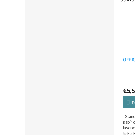
OFFIC
€5,
D
- Stan
papír 
lasero
tisk a