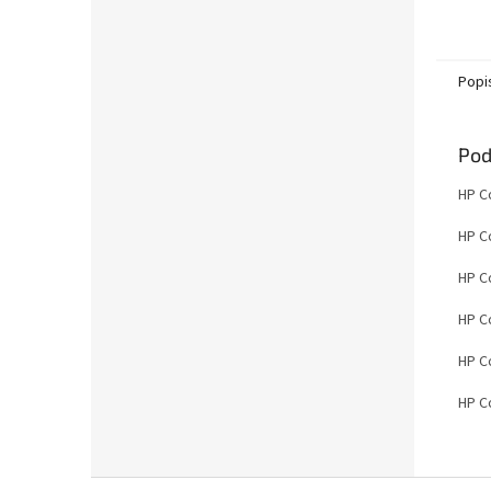
textu-
obdržít
Popi
Pod
HP
C
HP
C
HP
C
HP
C
HP
C
HP
C
Z