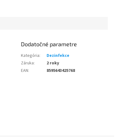
Dodatočné parametre
Kategória
:
Dezinfekce
Záruka
:
2 roky
EAN
:
8595643425768