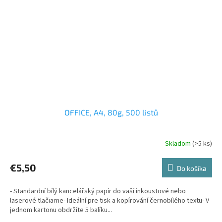
OFFICE, A4, 80g, 500 listů
Skladom
(>5 ks)
€5,50
Do košíka
- Standardní bílý kancelářský papír do vaší inkoustové nebo
laserové tlačiarne- Ideální pre tisk a kopírování černobílého textu- V
jednom kartonu obdržíte 5 balíku...