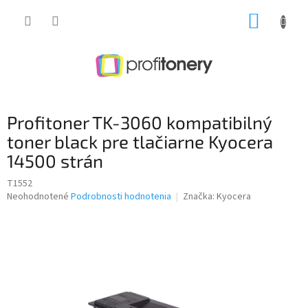
Prejsť
NÁKUP
na
obsah
KOŠÍK
Profitoner TK-3060 kompatibilný
toner black pre tlačiarne Kyocera
14500 strán
T1552
Priemerné
Neohodnotené
Podrobnosti hodnotenia
Značka:
Kyocera
hodnotenie
produktu
je
0,0
z
5
hviezdičiek.