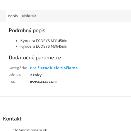
Popis
Diskusia
Podrobný popis
Kyocera ECOSYS M3145idn
Kyocera ECOSYS M3645idn
Dodatočné parametre
Kategória
:
Pre čiernobiele tlačiarne
Záruka
:
2 roky
EAN
:
8595643427489
Z
á
p
ä
Kontakt
t
info
@
profitonery.sk