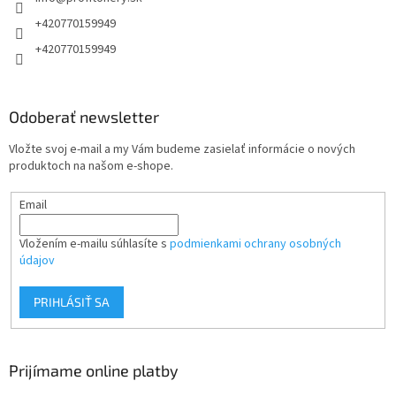
i
e
+420770159949
+420770159949
Odoberať newsletter
Vložte svoj e-mail a my Vám budeme zasielať informácie o nových
produktoch na našom e-shope.
Email
Vložením e-mailu súhlasíte s
podmienkami ochrany osobných
údajov
PRIHLÁSIŤ SA
Prijímame online platby