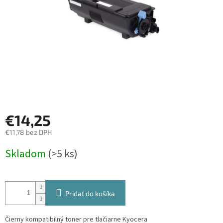
€14,25
€11,78 bez DPH
Jednotková
Skladom
(>5 ks)
cena:
Pridať do košíka
Čierny kompatibilný toner pre tlačiarne Kyocera