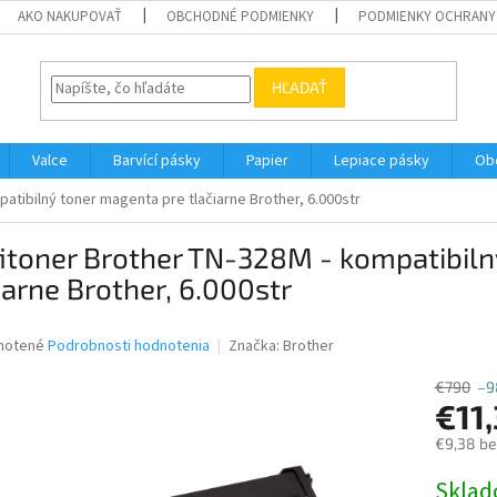
AKO NAKUPOVAŤ
OBCHODNÉ PODMIENKY
PODMIENKY OCHRANY
HĽADAŤ
Valce
Barvící pásky
Papier
Lepiace pásky
Ob
atibilný toner magenta pre tlačiarne Brother, 6.000str
itoner Brother TN-328M - kompatibiln
iarne Brother, 6.000str
né
notené
Podrobnosti hodnotenia
Značka:
Brother
nie
u
€790
–9
€11
€9,38 b
Jednotk
Skla
iek.
cena: