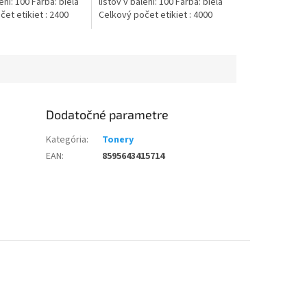
ení: 100 Farba: biela
listov v balení: 100 Farba: biela
et etikiet : 2400
Celkový počet etikiet : 4000
Dodatočné parametre
Kategória
:
Tonery
EAN
:
8595643415714