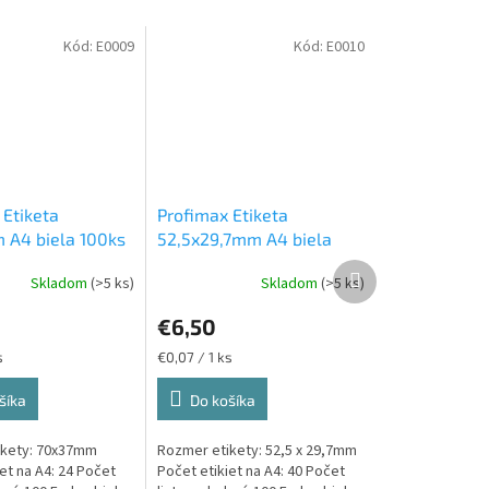
Kód:
E0009
Kód:
E0010
 Etiketa
Profimax Etiketa
A4 biela 100ks
52,5x29,7mm A4 biela
 1/24
100ks v krabici 1/40
Ďalší
Skladom
(>5 ks)
Skladom
(>5 ks)
produkt
€6,50
Jednotková
s
€0,07 / 1 ks
cena:
šíka
Do košíka
ikety: 70x37mm
Rozmer etikety: 52,5 x 29,7mm
et na A4: 24 Počet
Počet etikiet na A4: 40 Počet