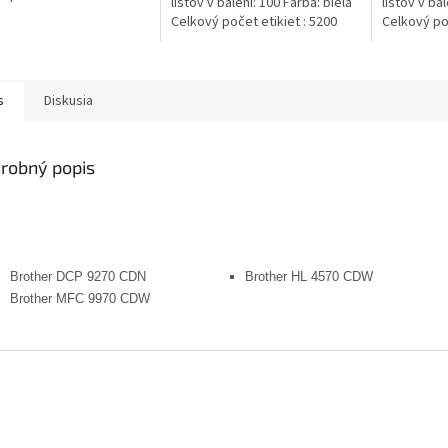
listov v balení: 100 Farba: biela
listov v bal
 V jednom kartonu
Celkový počet etikiet : 5200
Celkový poč
e 5 balíku...
s
Diskusia
robný popis
Brother DCP 9270 CDN
Brother HL 4570 CDW
Brother MFC 9970 CDW