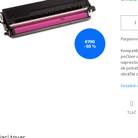
Purpurový
€790
–98 %
Kompatibi
počtom vy
napresto 
Ak potreb
obráťte 
Detailné 
TLAČ
iaci tovar