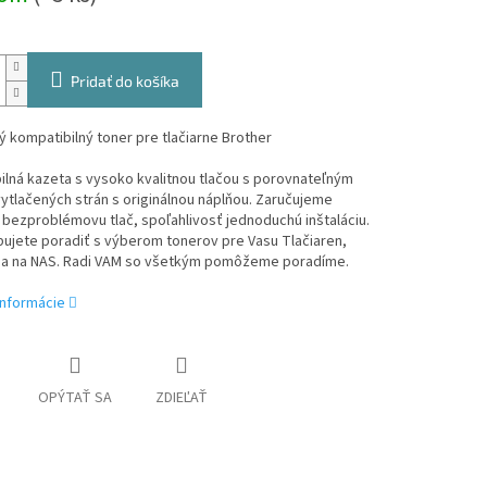
Pridať do košíka
 kompatibilný toner pre tlačiarne Brother
lná kazeta s vysoko kvalitnou tlačou s porovnateľným
tlačených strán s originálnou náplňou. Zaručujeme
bezproblémovu tlač, spoľahlivosť jednoduchú inštaláciu.
ujete poradiť s výberom tonerov pre Vasu Tlačiaren,
sa na NAS. Radi VAM so všetkým pomôžeme poradíme.
informácie
OPÝTAŤ SA
ZDIEĽAŤ