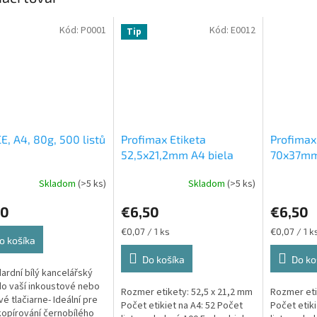
Kód:
P0001
Kód:
E0012
Tip
E, A4, 80g, 500 listů
Profimax Etiketa
Profimax
52,5x21,2mm A4 biela
70x37mm 
100ks v krabici 1/52
v krabici
Skladom
(>5 ks)
Skladom
(>5 ks)
50
€6,50
€6,50
Jednotková
Jednotková
€0,07 / 1 ks
€0,07 / 1 k
o košíka
cena:
cena:
Do košíka
Do ko
dardní bílý kancelářský
do vaší inkoustové nebo
Rozmer etikety: 52,5 x 21,2 mm
Rozmer et
vé tlačiarne- Ideální pre
Počet etikiet na A4: 52 Počet
Počet etiki
 kopírování černobílého