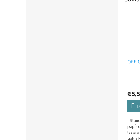
OFFIC
€5,
D
- Stan
papír 
lasero
tisk a