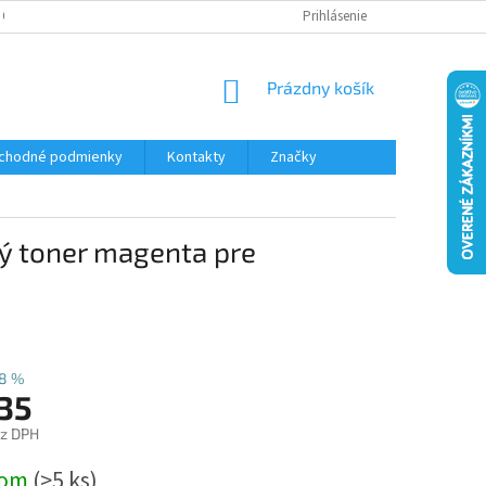
 OSOBNÝCH ÚDAJOV
Prihlásenie
NÁKUPNÝ
Prázdny košík
KOŠÍK
chodné podmienky
Kontakty
Značky
ý toner magenta pre
8 %
,35
ez DPH
ová
dom
(>5 ks)