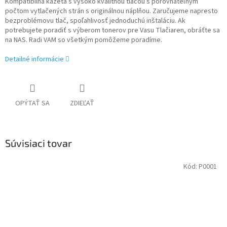
Kompatibilná kazeta s vysoko kvalitnou tlačou s porovnateľným
počtom vytlačených strán s originálnou náplňou. Zaručujeme napresto
bezproblémovu tlač, spoľahlivosť jednoduchú inštaláciu. Ak
potrebujete poradiť s výberom tonerov pre Vasu Tlačiaren, obráťte sa
na NAS. Radi VAM so všetkým pomôžeme poradíme.
Detailné informácie
OPÝTAŤ SA
ZDIEĽAŤ
Súvisiaci tovar
Kód:
P0001