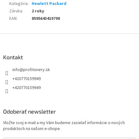
Kategória
:
Hewlett Packard
Záruka
:
2 roky
EAN
:
8595643419798
Z
á
p
ä
Kontakt
t
info
@
profitonery.sk
i
e
+420770159949
+420770159949
Odoberať newsletter
Vložte svoj e-mail a my Vám budeme zasielať informácie o nových
produktoch na našom e-shope.