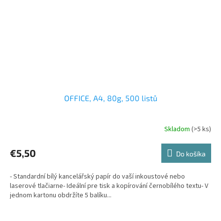
OFFICE, A4, 80g, 500 listů
Skladom
(>5 ks)
€5,50
Do košíka
- Standardní bílý kancelářský papír do vaší inkoustové nebo
laserové tlačiarne- Ideální pre tisk a kopírování černobílého textu- V
jednom kartonu obdržíte 5 balíku...