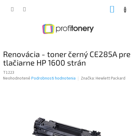
Prejsť
NÁKUP
na
obsah
KOŠÍK
Renovácia - toner černý CE285A pre
tlačiarne HP 1600 strán
T1223
Priemerné
Neohodnotené
Podrobnosti hodnotenia
Značka:
Hewlett Packard
hodnotenie
produktu
je
0,0
z
5
hviezdičiek.