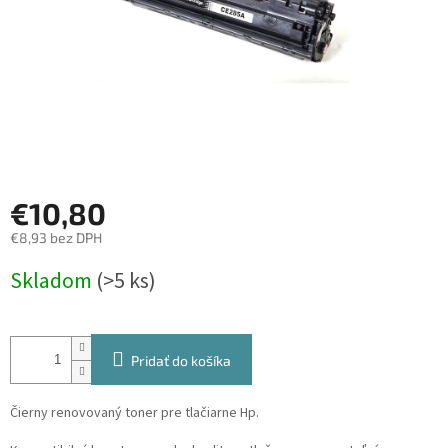
€10,80
€8,93 bez DPH
Jednotková
Skladom
(>5 ks)
cena:
Pridať do košíka
Čierny renovovaný toner pre tlačiarne Hp.