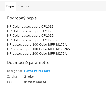
Popis
Diskusia
Podrobný popis
HP Color LaserJet pre CP1012
HP Color LaserJet pre CP1025
HP Color LaserJet pre CP1025n
HP Color LaserJet pre CP1025nw
HP LaserJet pre 100 Color MFP M175A
HP LaserJet pre 100 Color MFP M175NW
HP LaserJet pre 200 Color MFP M275A
Dodatočné parametre
Kategória
:
Hewlett Packard
Záruka
:
2 roky
EAN
:
8595643420244
Z
á