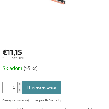
€11,15
€9,21 bez DPH
Jednotková
Skladom
(>5 ks)
cena:
Pridať do košíka
Čierny renovovaný toner pre tlačiarne Hp.