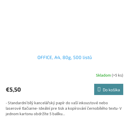
OFFICE, A4, 80g, 500 listů
Skladom
(>5 ks)
€5,50
Do košíka
- Standardní bílý kancelářský papír do vaší inkoustové nebo
laserové tlačiarne- Ideální pre tisk a kopírování černobílého textu- V
jednom kartonu obdržíte 5 balíku...