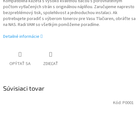
Kompatibilná kazeta s vysoko kvalitnou tlačou s porovnateľným
počtom vytlačených strán s originálnou náplňou. Zaručujeme napresto
bezpreblémový tisk, spolehlivost a jednoduchou instalaci. Ak
potrebujete poradiť s výberom tonerov pre Vasu Tlačiaren, obráťte sa
na NAS. Radi VAM so všetkým pomôžeme poradíme.
Detailné informácie
OPÝTAŤ SA
ZDIEĽAŤ
Súvisiaci tovar
Kód:
P0001