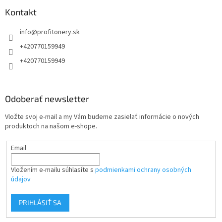
p
ä
Kontakt
t
info
@
profitonery.sk
i
e
+420770159949
+420770159949
Odoberať newsletter
Vložte svoj e-mail a my Vám budeme zasielať informácie o nových
produktoch na našom e-shope.
Email
Vložením e-mailu súhlasíte s
podmienkami ochrany osobných
údajov
PRIHLÁSIŤ SA