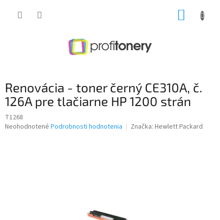
Prejsť
NÁKUP
na
obsah
KOŠÍK
Renovácia - toner černý CE310A, č.
126A pre tlačiarne HP 1200 strán
T1268
Priemerné
Neohodnotené
Podrobnosti hodnotenia
Značka:
Hewlett Packard
hodnotenie
produktu
je
0,0
z
5
hviezdičiek.