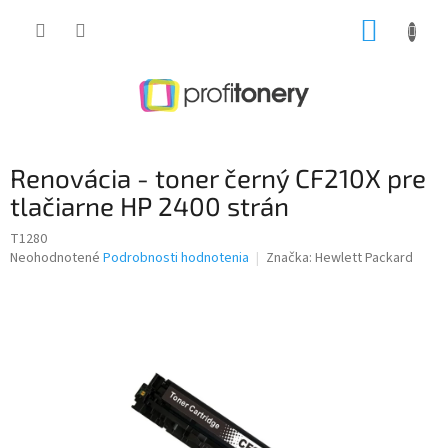
Prejsť
NÁKUP
na
obsah
KOŠÍK
Renovácia - toner černý CF210X pre
tlačiarne HP 2400 strán
T1280
Priemerné
Neohodnotené
Podrobnosti hodnotenia
Značka:
Hewlett Packard
hodnotenie
produktu
je
0,0
z
5
hviezdičiek.