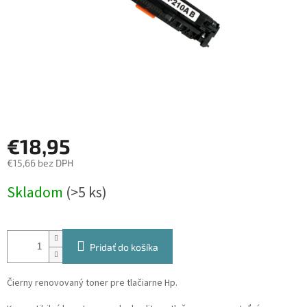
€18,95
€15,66 bez DPH
Jednotková
Skladom
(>5 ks)
cena:
Pridať do košíka
Čierny renovovaný toner pre tlačiarne Hp.