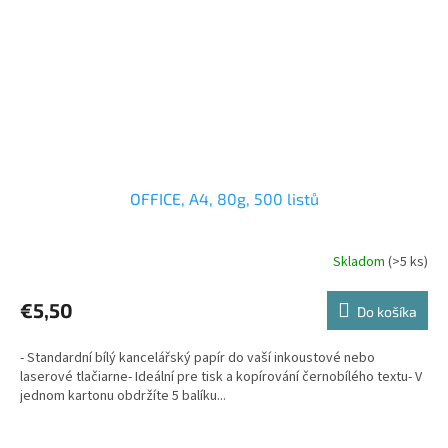
OFFICE, A4, 80g, 500 listů
Skladom
(>5 ks)
€5,50
Do košíka
- Standardní bílý kancelářský papír do vaší inkoustové nebo
laserové tlačiarne- Ideální pre tisk a kopírování černobílého textu- V
jednom kartonu obdržíte 5 balíku...