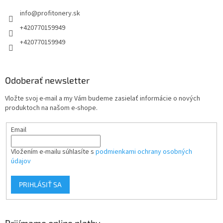
t
info
@
profitonery.sk
i
e
+420770159949
+420770159949
Odoberať newsletter
Vložte svoj e-mail a my Vám budeme zasielať informácie o nových
produktoch na našom e-shope.
Email
Vložením e-mailu súhlasíte s
podmienkami ochrany osobných
údajov
PRIHLÁSIŤ SA
Prijímame online platby