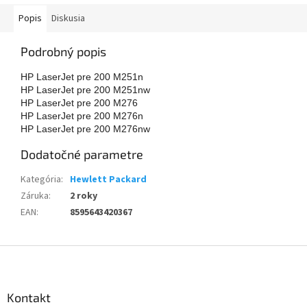
Popis
Diskusia
Podrobný popis
HP LaserJet pre 200 M251n
HP LaserJet pre 200 M251nw
HP LaserJet pre 200 M276
HP LaserJet pre 200 M276n
HP LaserJet pre 200 M276nw
Dodatočné parametre
Kategória
:
Hewlett Packard
Záruka
:
2 roky
EAN
:
8595643420367
Z
á
p
ä
Kontakt