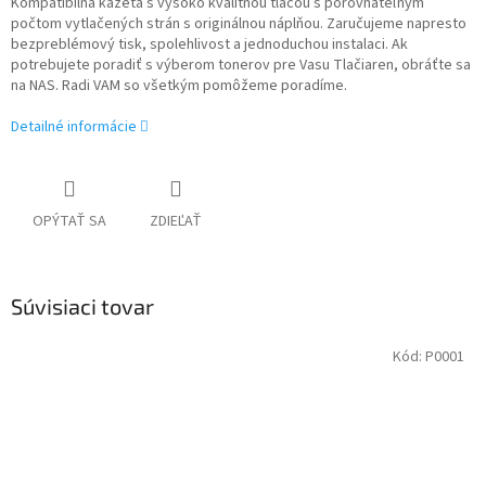
Kompatibilná kazeta s vysoko kvalitnou tlačou s porovnateľným
počtom vytlačených strán s originálnou náplňou. Zaručujeme napresto
bezpreblémový tisk, spolehlivost a jednoduchou instalaci. Ak
potrebujete poradiť s výberom tonerov pre Vasu Tlačiaren, obráťte sa
na NAS. Radi VAM so všetkým pomôžeme poradíme.
Detailné informácie
OPÝTAŤ SA
ZDIEĽAŤ
Súvisiaci tovar
Kód:
P0001