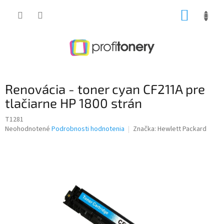
Prejsť
NÁKUP
na
obsah
KOŠÍK
Renovácia - toner cyan CF211A pre
tlačiarne HP 1800 strán
T1281
Priemerné
Neohodnotené
Podrobnosti hodnotenia
Značka:
Hewlett Packard
hodnotenie
produktu
je
0,0
z
5
hviezdičiek.