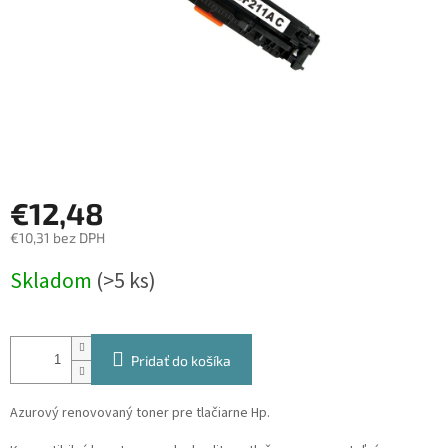
€12,48
€10,31 bez DPH
Jednotková
Skladom
(>5 ks)
cena:
Pridať do košíka
Azurový renovovaný toner pre tlačiarne Hp.