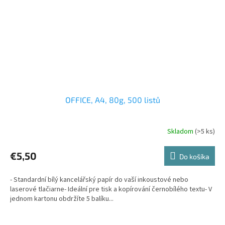
OFFICE, A4, 80g, 500 listů
Skladom
(>5 ks)
€5,50
Do košíka
- Standardní bílý kancelářský papír do vaší inkoustové nebo
laserové tlačiarne- Ideální pre tisk a kopírování černobílého textu- V
jednom kartonu obdržíte 5 balíku...