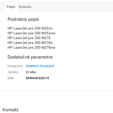
Popis
Diskusia
Podrobný popis
HP LaserJet pre 200 M251n
HP LaserJet pre 200 M251nw
HP LaserJet pre 200 M276
HP LaserJet pre 200 M276n
HP LaserJet pre 200 M276nw
Dodatočné parametre
Kategória
:
Hewlett Packard
Záruka
:
2 roky
EAN
:
8595643420374
Z
á
p
ä
Kontakt