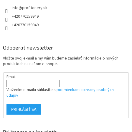
t
info
@
profitonery.sk
i
e
+420770159949
+420770159949
Odoberať newsletter
Vložte svoj e-mail a my Vám budeme zasielať informácie o nových
produktoch na našom e-shope.
Email
Vložením e-mailu súhlasíte s
podmienkami ochrany osobných
údajov
PRIHLÁSIŤ SA
Prijímame online platby