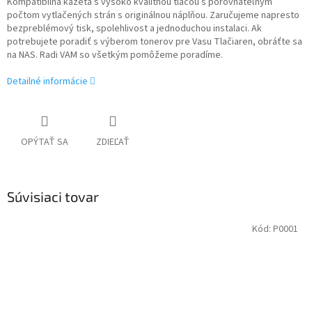
Kompatibilná kazeta s vysoko kvalitnou tlačou s porovnateľným
počtom vytlačených strán s originálnou náplňou. Zaručujeme napresto
bezpreblémový tisk, spolehlivost a jednoduchou instalaci. Ak
potrebujete poradiť s výberom tonerov pre Vasu Tlačiaren, obráťte sa
na NAS. Radi VAM so všetkým pomôžeme poradíme.
Detailné informácie
OPÝTAŤ SA
ZDIEĽAŤ
Súvisiaci tovar
Kód:
P0001