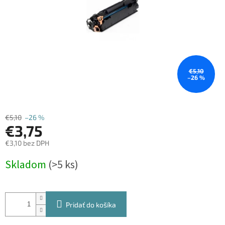
€5,10
–26 %
€5,10
–26 %
€3,75
€3,10 bez DPH
Jednotková
Skladom
(>5 ks)
cena:
Pridať do košíka