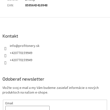
EAN
:
8595643410948
Z
á
p
ä
Kontakt
t
info
@
profitonery.sk
i
e
+420770159949
+420770159949
Odoberať newsletter
Vložte svoj e-mail a my Vám budeme zasielať informácie o nových
produktoch na našom e-shope.
Email