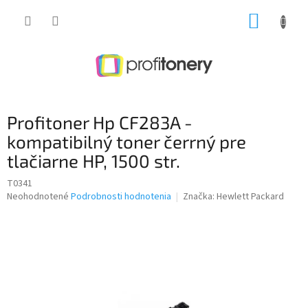
Prejsť
NÁKUP
na
obsah
KOŠÍK
Profitoner Hp CF283A -
kompatibilný toner čerrný pre
tlačiarne HP, 1500 str.
T0341
Priemerné
Neohodnotené
Podrobnosti hodnotenia
Značka:
Hewlett Packard
hodnotenie
produktu
je
0,0
z
5
hviezdičiek.