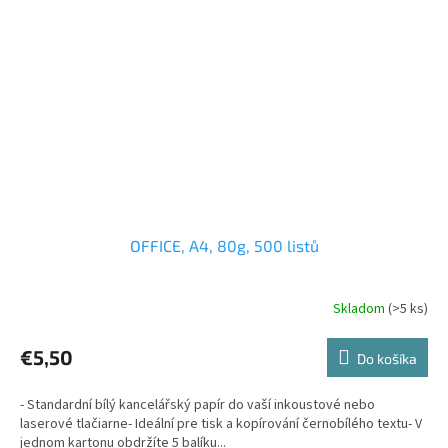
OFFICE, A4, 80g, 500 listů
Skladom
(>5 ks)
€5,50
Do košíka
- Standardní bílý kancelářský papír do vaší inkoustové nebo
laserové tlačiarne- Ideální pre tisk a kopírování černobílého textu- V
jednom kartonu obdržíte 5 balíku...