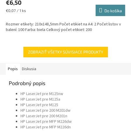
€6,50
Jednotková
€0,07 / 1 ks
Do košíka
cena:
Rozmer etikety: 210x148,5mm Počet etikiet na A4: 2 Počet listov v
balení: 100 Farba: biela Celkový počet etikiet: 200
ZOBRAZIŤ VŠETKY SÚVISIACE PRODUKTY
Popis
Diskusia
Podrobný popis
HP LaserJet pre M125nw
HP LaserJet pre M125a
HP LaserJet pre M125
HP LaserJet pre 200 M201dw
HP LaserJet pre 200 M201n
HP LaserJet pre MFP M226dw
HP LaserJet pre MFP M226dn