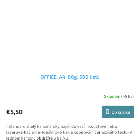
OFFICE, A4, 80g, 500 listů
Skladom
(>5 ks)
€5,50
Do košíka
- Standardní bílý kancelářský papír do vaší inkoustové nebo
laserové tlačiarne- Ideální pre tisk a kopírování černobílého textu- V
jednom kartonu obdržíte 5 balíku...