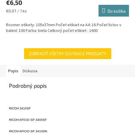
€6,50
produktu
je
Jednotková
€0,07 / 1 ks
Do košíka
2,0
cena:
z
Rozmer etikety: 105x37mm Počet etikiet na A4: 16 Počet listov v
5
balení: 100 Farba: biela Celkový počet etikiet : 1600
hviezdičiek.
ZOBRAZIŤ VŠETKY SÚVISIACE PRODUKTY
Popis
Diskusia
Podrobný popis
RICOH 3410SF
RICOH AFICIO SP 3400SF
RICOH AFICIO SP 3410DN