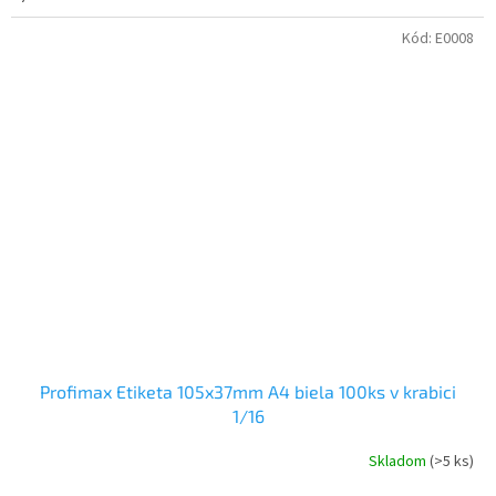
Kód:
E0008
Profimax Etiketa 105x37mm A4 biela 100ks v krabici
1/16
Skladom
(>5 ks)
Priemerné
hodnotenie