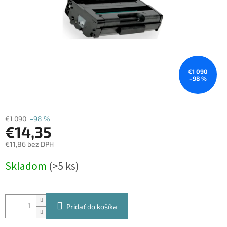
€1 090
–98 %
€1 090
–98 %
€14,35
€11,86 bez DPH
Jednotková
Skladom
(>5 ks)
cena:
Pridať do košíka