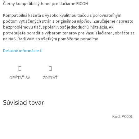
Čierny kompatibilný toner pre tlačiarne RICOH
Kompatibilná kazeta s vysoko kvalitnou tlačou s porovnateľným
počtom vytlačených strán s originálnou náplňou. Zaručujeme napresto
bezproblémovu tlač, spoľahlivosť jednoduchú inštaláciu. Ak
potrebujete poradiť s výberom tonerov pre Vasu Tlačiaren, obráťte sa
na NAS. Radi VAM so všetkým pomôžeme poradíme.
Detailné informácie
OPÝTAŤ SA
ZDIEĽAŤ
Súvisiaci tovar
Kód:
P0001