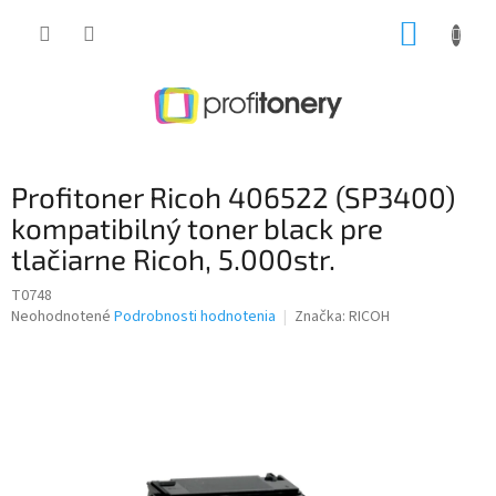
Prejsť
NÁKUP
na
obsah
KOŠÍK
Profitoner Ricoh 406522 (SP3400)
kompatibilný toner black pre
tlačiarne Ricoh, 5.000str.
T0748
Priemerné
Neohodnotené
Podrobnosti hodnotenia
Značka:
RICOH
hodnotenie
produktu
je
0,0
z
5
hviezdičiek.