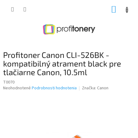
Prejsť
NÁKUP
na
obsah
KOŠÍK
Profitoner Canon CLI-526BK -
kompatibilný atrament black pre
tlačiarne Canon, 10.5ml
T0070
Priemerné
Neohodnotené
Podrobnosti hodnotenia
Značka:
Canon
hodnotenie
produktu
je
0,0
z
5
hviezdičiek.