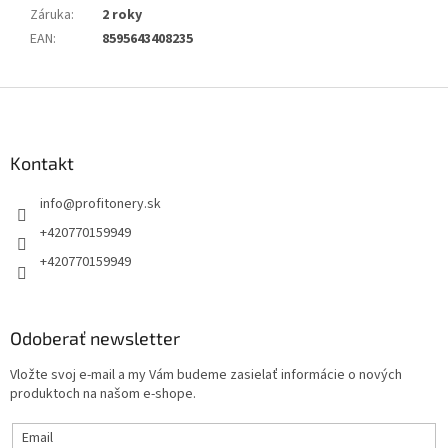
Záruka
:
2 roky
EAN
:
8595643408235
Z
á
p
ä
Kontakt
t
info
@
profitonery.sk
i
e
+420770159949
+420770159949
Odoberať newsletter
Vložte svoj e-mail a my Vám budeme zasielať informácie o nových
produktoch na našom e-shope.
Email