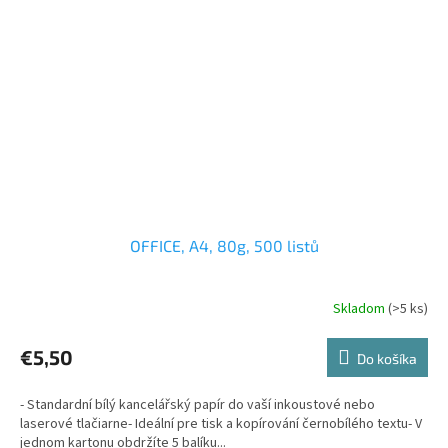
OFFICE, A4, 80g, 500 listů
Skladom
(>5 ks)
€5,50
Do košíka
- Standardní bílý kancelářský papír do vaší inkoustové nebo
laserové tlačiarne- Ideální pre tisk a kopírování černobílého textu- V
jednom kartonu obdržíte 5 balíku...