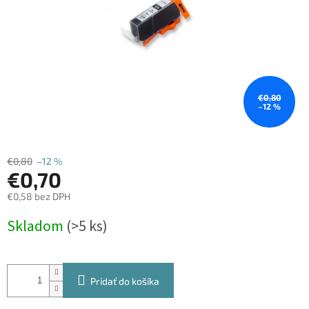
€0,80
–12 %
€0,80
–12 %
€0,70
€0,58 bez DPH
Jednotková
Skladom
(>5 ks)
cena:
Pridať do košíka