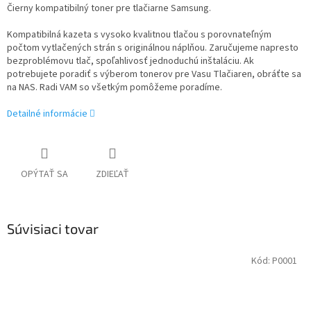
Čierny kompatibilný toner pre tlačiarne Samsung.
Kompatibilná kazeta s vysoko kvalitnou tlačou s porovnateľným
počtom vytlačených strán s originálnou náplňou. Zaručujeme napresto
bezproblémovu tlač, spoľahlivosť jednoduchú inštaláciu. Ak
potrebujete poradiť s výberom tonerov pre Vasu Tlačiaren, obráťte sa
na NAS. Radi VAM so všetkým pomôžeme poradíme.
Detailné informácie
OPÝTAŤ SA
ZDIEĽAŤ
Súvisiaci tovar
Kód:
P0001