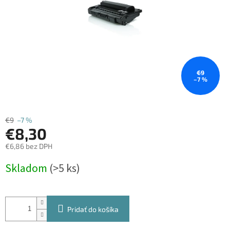
€9
–7 %
€9
–7 %
€8,30
€6,86 bez DPH
Jednotková
Skladom
(>5 ks)
cena:
Pridať do košíka