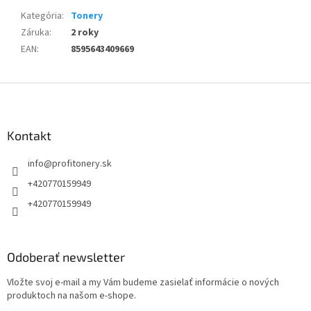
Kategória
:
Tonery
Záruka
:
2 roky
EAN
:
8595643409669
Z
á
p
ä
Kontakt
t
info
@
profitonery.sk
i
e
+420770159949
+420770159949
Odoberať newsletter
Vložte svoj e-mail a my Vám budeme zasielať informácie o nových
produktoch na našom e-shope.