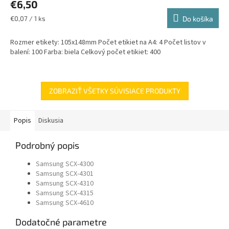
€6,50
Jednotková
€0,07 / 1 ks
Do košíka
cena:
Rozmer etikety: 105x148mm Počet etikiet na A4: 4 Počet listov v
balení: 100 Farba: biela Celkový počet etikiet: 400
ZOBRAZIŤ VŠETKY SÚVISIACE PRODUKTY
Popis
Diskusia
Podrobný popis
Samsung SCX-4300
Samsung SCX-4301
Samsung SCX-4310
Samsung SCX-4315
Samsung SCX-4610
Dodatočné parametre