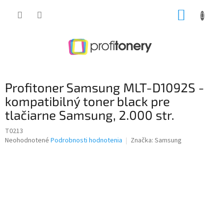
Prejsť
NÁKUP
na
obsah
KOŠÍK
Profitoner Samsung MLT-D1092S -
kompatibilný toner black pre
tlačiarne Samsung, 2.000 str.
T0213
Priemerné
Neohodnotené
Podrobnosti hodnotenia
Značka:
Samsung
hodnotenie
produktu
je
0,0
z
5
hviezdičiek.