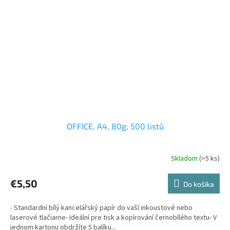
OFFICE, A4, 80g, 500 listů
Skladom
(>5 ks)
€5,50
Do košíka
- Standardní bílý kancelářský papír do vaší inkoustové nebo
laserové tlačiarne- Ideální pre tisk a kopírování černobílého textu- V
jednom kartonu obdržíte 5 balíku...