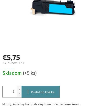
€5,75
€4,75 bez DPH
Jednotková
Skladom
(>5 ks)
cena:
Pridať do košíka
Modrý, Azúrový kompatibilný toner pre tlačiarne Xerox.