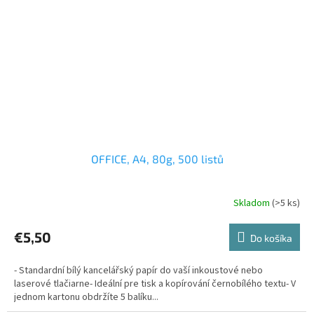
OFFICE, A4, 80g, 500 listů
Skladom
(>5 ks)
€5,50
Do košíka
- Standardní bílý kancelářský papír do vaší inkoustové nebo
laserové tlačiarne- Ideální pre tisk a kopírování černobílého textu- V
jednom kartonu obdržíte 5 balíku...