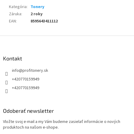
Kategória
:
Tonery
Záruka
:
2 roky
EAN
:
8595643411112
Z
á
p
ä
Kontakt
t
info
@
profitonery.sk
i
e
+420770159949
+420770159949
Odoberať newsletter
Vložte svoj e-mail a my Vám budeme zasielať informácie o nových
produktoch na našom e-shope.