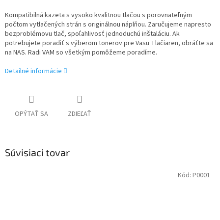
Kompatibilná kazeta s vysoko kvalitnou tlačou s porovnateľným
počtom vytlačených strán s originálnou náplňou. Zaručujeme napresto
bezproblémovu tlač, spoľahlivosť jednoduchú inštaláciu. Ak
potrebujete poradiť s výberom tonerov pre Vasu Tlačiaren, obráťte sa
na NAS. Radi VAM so všetkým pomôžeme poradíme.
Detailné informácie
OPÝTAŤ SA
ZDIEĽAŤ
Súvisiaci tovar
Kód:
P0001