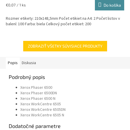
Jednotková
€0,07 / 1 ks
Do košíka
cena:
Rozmer etikety: 210x148,5mm Počet etikiet na A4: 2 Počet listov v
balení: 100 Farba: biela Celkový počet etikiet: 200
ZOBRAZIŤ VŠETKY SÚVISIACE PRODUKTY
Popis
Diskusia
Podrobný popis
Xerox Phaser 6500
Xerox Phaser 6500DN
Xerox Phaser 6500 N
Xerox WorkCentre 6505
Xerox WorkCentre 6505DN
Xerox WorkCentre 6505 N
Dodatočné parametre