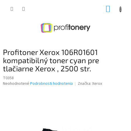
Prejsť
NÁKUP
na
obsah
KOŠÍK
Profitoner Xerox 106R01601
kompatibilný toner cyan pre
tlačiarne Xerox , 2500 str.
T0358
Priemerné
Neohodnotené
Podrobnosti hodnotenia
Značka:
Xerox
hodnotenie
produktu
je
0,0
z
5
hviezdičiek.