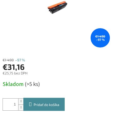
€1 490
–97 %
€1 490
–97 %
€31,16
€25,75 bez DPH
Jednotková
Skladom
(>5 ks)
cena:
Pridať do košíka