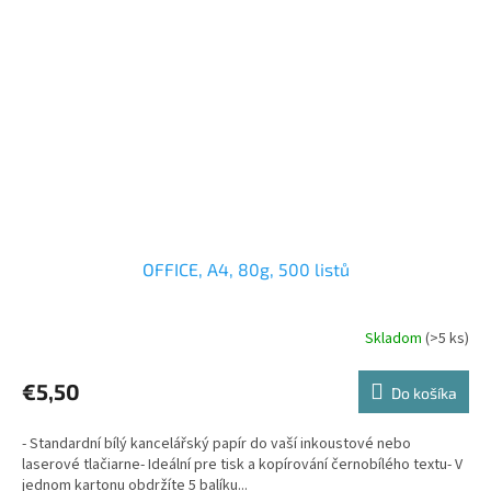
OFFICE, A4, 80g, 500 listů
Skladom
(>5 ks)
€5,50
Do košíka
- Standardní bílý kancelářský papír do vaší inkoustové nebo
laserové tlačiarne- Ideální pre tisk a kopírování černobílého textu- V
jednom kartonu obdržíte 5 balíku...