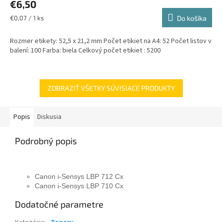
€6,50
Jednotková
€0,07 / 1 ks
Do košíka
cena:
Rozmer etikety: 52,5 x 21,2 mm Počet etikiet na A4: 52 Počet listov v
balení: 100 Farba: biela Celkový počet etikiet : 5200
ZOBRAZIŤ VŠETKY SÚVISIACE PRODUKTY
Popis
Diskusia
Podrobný popis
Canon i-Sensys LBP 712 Cx
Canon i-Sensys LBP 710 Cx
Dodatočné parametre