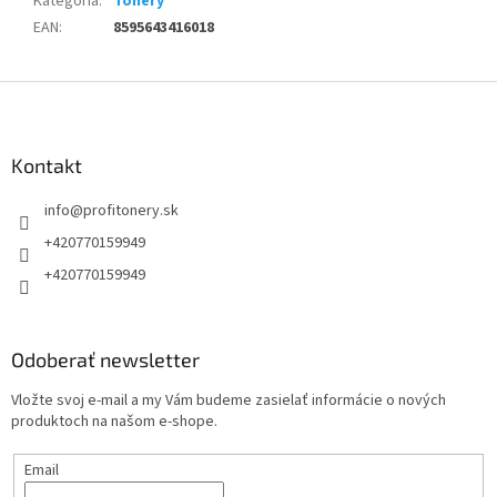
Kategória
:
Tonery
EAN
:
8595643416018
Z
á
p
ä
Kontakt
t
info
@
profitonery.sk
i
e
+420770159949
+420770159949
Odoberať newsletter
Vložte svoj e-mail a my Vám budeme zasielať informácie o nových
produktoch na našom e-shope.
Email