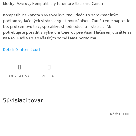
Modrý, Azúrový kompatibilný toner pre tlačiarne Canon
Kompatibilná kazeta s vysoko kvalitnou tlačou s porovnateľným
počtom vytlačených strán s originálnou náplňou. Zaručujeme napresto
bezproblémovu tlač, spoľahlivosť jednoduchú inštaláciu. Ak
potrebujete poradiť s výberom tonerov pre Vasu Tlačiaren, obráťte sa
na NAS. Radi VAM so všetkým pomôžeme poradíme.
Detailné informácie
OPÝTAŤ SA
ZDIEĽAŤ
Súvisiaci tovar
Kód:
P0001