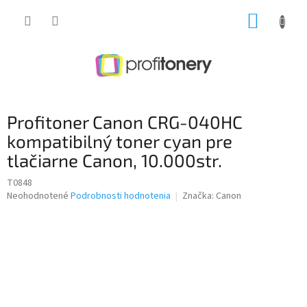
Prejsť
NÁKUP
na
obsah
KOŠÍK
Profitoner Canon CRG-040HC
kompatibilný toner cyan pre
tlačiarne Canon, 10.000str.
T0848
Priemerné
Neohodnotené
Podrobnosti hodnotenia
Značka:
Canon
hodnotenie
produktu
je
0,0
z
5
hviezdičiek.