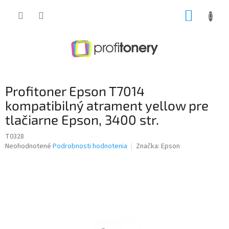
Prejsť
NÁKUP
na
obsah
KOŠÍK
Profitoner Epson T7014
kompatibilný atrament yellow pre
tlačiarne Epson, 3400 str.
T0328
Priemerné
Neohodnotené
Podrobnosti hodnotenia
Značka:
Epson
hodnotenie
produktu
je
0,0
z
5
hviezdičiek.