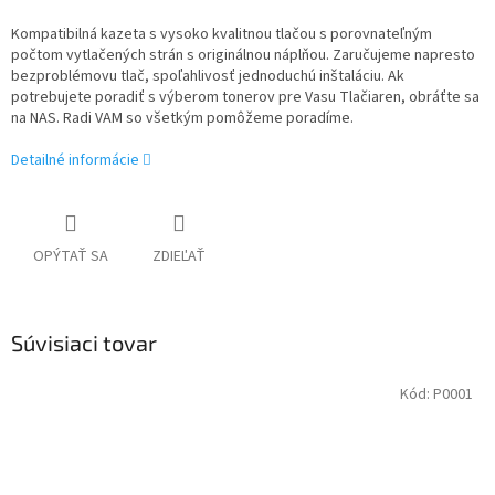
Kompatibilná kazeta s vysoko kvalitnou tlačou s porovnateľným
počtom vytlačených strán s originálnou náplňou. Zaručujeme napresto
bezproblémovu tlač, spoľahlivosť jednoduchú inštaláciu. Ak
potrebujete poradiť s výberom tonerov pre Vasu Tlačiaren, obráťte sa
na NAS. Radi VAM so všetkým pomôžeme poradíme.
Detailné informácie
OPÝTAŤ SA
ZDIEĽAŤ
Súvisiaci tovar
Kód:
P0001