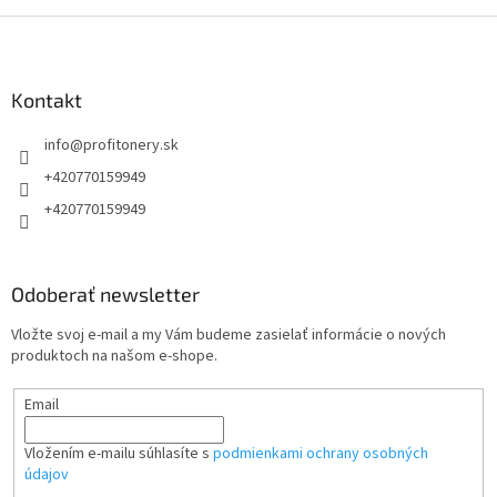
Z
á
p
ä
Kontakt
t
info
@
profitonery.sk
i
e
+420770159949
+420770159949
Odoberať newsletter
Vložte svoj e-mail a my Vám budeme zasielať informácie o nových
produktoch na našom e-shope.
Email
Vložením e-mailu súhlasíte s
podmienkami ochrany osobných
údajov