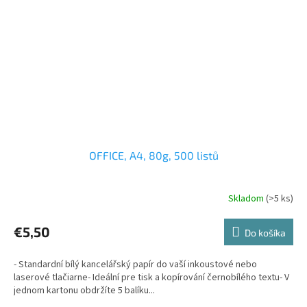
OFFICE, A4, 80g, 500 listů
Skladom
(>5 ks)
€5,50
Do košíka
- Standardní bílý kancelářský papír do vaší inkoustové nebo
laserové tlačiarne- Ideální pre tisk a kopírování černobílého textu- V
jednom kartonu obdržíte 5 balíku...