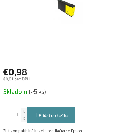
€0,98
€0,81 bez DPH
Jednotková
Skladom
(>5 ks)
cena:
Pridať do košíka
Žltá kompatibilná kazeta pre tlačiarne Epson.