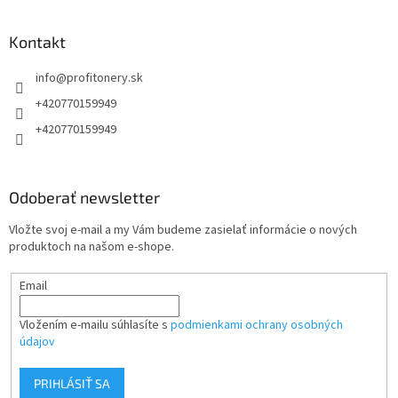
á
p
ä
Kontakt
t
info
@
profitonery.sk
i
e
+420770159949
+420770159949
Odoberať newsletter
Vložte svoj e-mail a my Vám budeme zasielať informácie o nových
produktoch na našom e-shope.
Email
Vložením e-mailu súhlasíte s
podmienkami ochrany osobných
údajov
PRIHLÁSIŤ SA