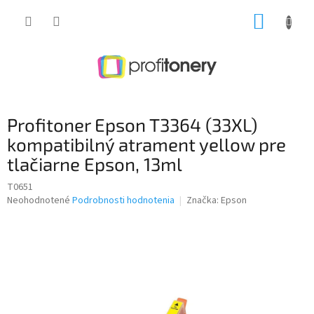
Prejsť
NÁKUP
na
obsah
KOŠÍK
Profitoner Epson T3364 (33XL)
kompatibilný atrament yellow pre
tlačiarne Epson, 13ml
T0651
Priemerné
Neohodnotené
Podrobnosti hodnotenia
Značka:
Epson
hodnotenie
produktu
je
0,0
z
5
hviezdičiek.