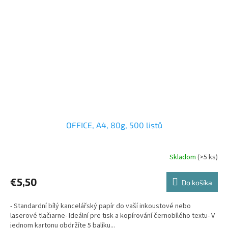
OFFICE, A4, 80g, 500 listů
Skladom
(>5 ks)
€5,50
Do košíka
- Standardní bílý kancelářský papír do vaší inkoustové nebo
laserové tlačiarne- Ideální pre tisk a kopírování černobílého textu- V
jednom kartonu obdržíte 5 balíku...