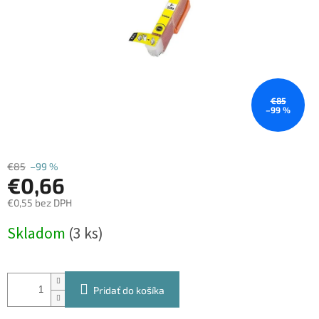
€85
–99 %
€85
–99 %
€0,66
€0,55 bez DPH
Jednotková
Skladom
(3 ks)
cena:
Pridať do košíka