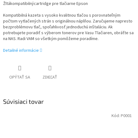
Žltákompatibilnýcartridge pre tlačiarne Epson
Kompatibilná kazeta s vysoko kvalitnou tlačou s porovnateľným
počtom vytlačených strán s originálnou náplňou. Zaručujeme napresto
bezproblémovu tlač, spoľahlivosť jednoduchú inštaláciu. Ak
potrebujete poradiť s výberom tonerov pre Vasu Tlačiaren, obráťte sa
na NAS. Radi VAM so všetkým pomôžeme poradíme.
Detailné informácie
OPÝTAŤ SA
ZDIEĽAŤ
Súvisiaci tovar
Kód:
P0001