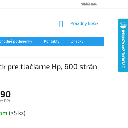
 OSOBNÝCH ÚDAJOV
Prihlásenie
NÁKUPNÝ
Prázdny košík
KOŠÍK
chodné podmienky
Kontakty
Značky
 pre tlačiarne Hp, 600 strán
,90
ez DPH
ová
dom
(>5 ks)