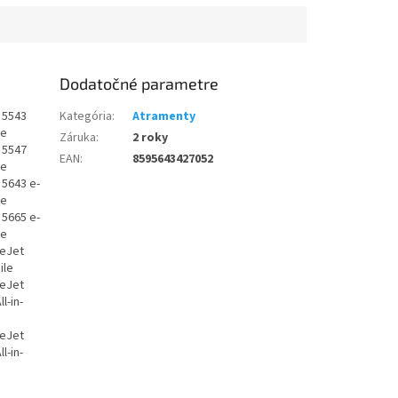
Dodatočné parametre
 5543
Kategória
:
Atramenty
ne
Záruka
:
2 roky
 5547
EAN
:
8595643427052
ne
 5643 e-
ne
 5665 e-
ne
ceJet
ile
ceJet
l-in-
ceJet
l-in-