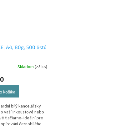
E, A4, 80g, 500 listů
Skladom
(>5 ks)
50
o košíka
dardní bílý kancelářský
do vaší inkoustové nebo
vé tlačiarne- Ideální pre
 kopírování černobílého
 V jednom kartonu
e 5 balíku...