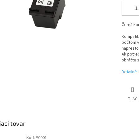
Černá kom
Kompatibi
počtom vy
napresto 
Ak potreb
obráťte 
Detailné 
TLAČ
iaci tovar
Kód:
P0001