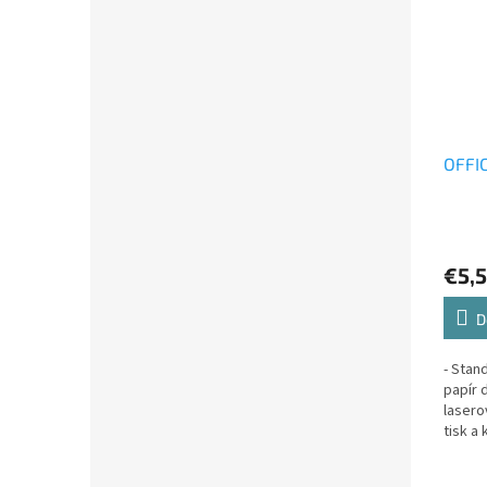
OFFIC
€5,
D
- Stan
papír 
lasero
tisk a
textu-
obdržít