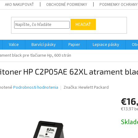
AKO NAKUPOVAŤ
OBCHODNÉ PODMIENKY
PODMIENKY OCHRANY
HĽADAŤ
Valce
Barvící pásky
Papier
Lepiace pásky
Ob
ament black pre tlačiarne Hp, 600 strán
itoner HP C2P05AE 62XL atrament black
né
notené
Podrobnosti hodnotenia
Značka:
Hewlett Packard
nie
€16
u
€13,97 b
Jednotk
Skla
cena:
iek.