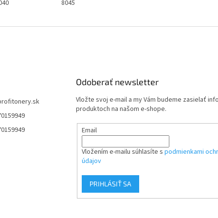
040
8045
Odoberať newsletter
Vložte svoj e-mail a my Vám budeme zasielať in
profitonery.sk
produktoch na našom e-shope.
70159949
70159949
Email
Vložením e-mailu súhlasíte s
podmienkami och
údajov
PRIHLÁSIŤ SA