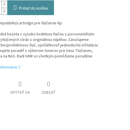
Pridať do košíka
patibilnýcartridge pre tlačiarne Hp.
lná kazeta s vysoko kvalitnou tlačou s porovnateľným
tlačených strán s originálnou náplňou. Zaručujeme
bezproblémovu tlač, spoľahlivosť jednoduchú inštaláciu.
ujete poradiť s výberom tonerov pre Vasu Tlačiaren,
sa na NAS. Radi VAM so všetkým pomôžeme poradíme.
informácie
OPÝTAŤ SA
ZDIEĽAŤ