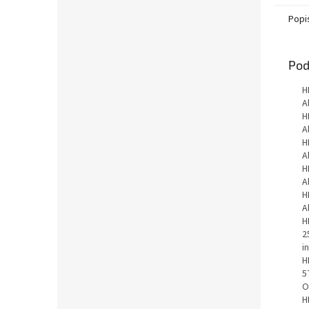
Popi
Pod
H
A
H
A
H
A
H
A
H
A
H
2
i
H
5
O
H