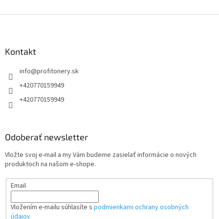
Z
á
p
ä
Kontakt
t
info
@
profitonery.sk
i
e
+420770159949
+420770159949
Odoberať newsletter
Vložte svoj e-mail a my Vám budeme zasielať informácie o nových
produktoch na našom e-shope.
Email
Vložením e-mailu súhlasíte s
podmienkami ochrany osobných
údajov