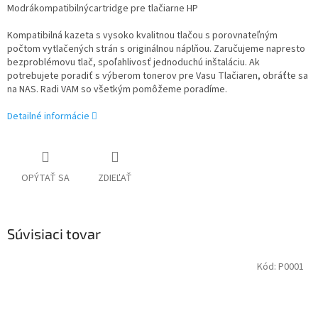
Modrákompatibilnýcartridge pre tlačiarne HP
Kompatibilná kazeta s vysoko kvalitnou tlačou s porovnateľným
počtom vytlačených strán s originálnou náplňou. Zaručujeme napresto
bezproblémovu tlač, spoľahlivosť jednoduchú inštaláciu. Ak
potrebujete poradiť s výberom tonerov pre Vasu Tlačiaren, obráťte sa
na NAS. Radi VAM so všetkým pomôžeme poradíme.
Detailné informácie
OPÝTAŤ SA
ZDIEĽAŤ
Súvisiaci tovar
Kód:
P0001