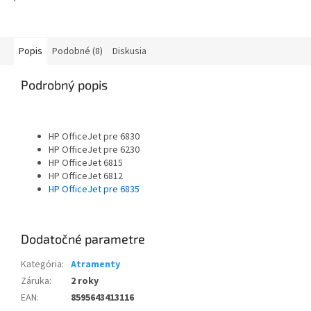
Popis
Podobné (8)
Diskusia
Podrobný popis
HP OfficeJet pre 6830
HP OfficeJet pre 6230
HP OfficeJet 6815
HP OfficeJet 6812
HP OfficeJet pre 6835
Dodatočné parametre
Kategória
:
Atramenty
Záruka
:
2 roky
EAN
:
8595643413116