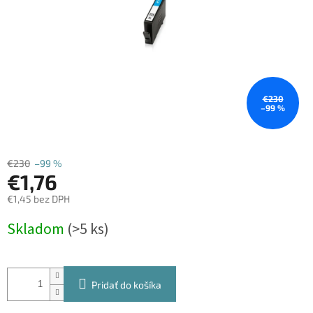
€230
–99 %
€230
–99 %
€1,76
€1,45 bez DPH
Jednotková
Skladom
(>5 ks)
cena:
Pridať do košíka