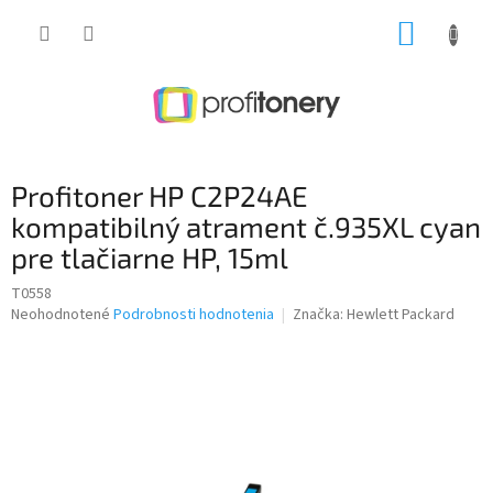
Prejsť
NÁKUP
na
obsah
KOŠÍK
Profitoner HP C2P24AE
kompatibilný atrament č.935XL cyan
pre tlačiarne HP, 15ml
T0558
Priemerné
Neohodnotené
Podrobnosti hodnotenia
Značka:
Hewlett Packard
hodnotenie
produktu
je
0,0
z
5
hviezdičiek.