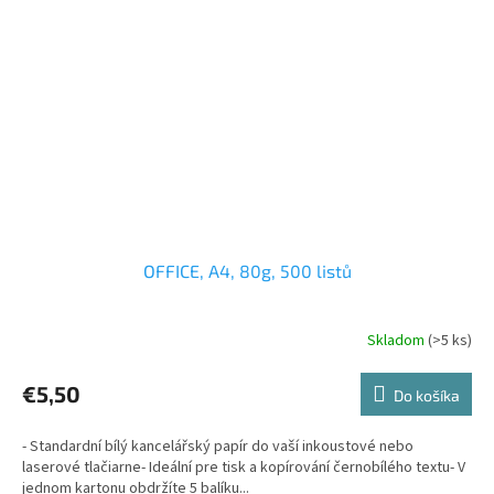
OFFICE, A4, 80g, 500 listů
Skladom
(>5 ks)
€5,50
Do košíka
- Standardní bílý kancelářský papír do vaší inkoustové nebo
laserové tlačiarne- Ideální pre tisk a kopírování černobílého textu- V
jednom kartonu obdržíte 5 balíku...